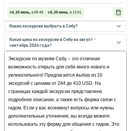
сб, 20 июнь,
в 06:49
сб, 20 июнь,
в 13:01
Какие экскурсии выбрать в Себу?
Самые популярные экскурсии
в Себу
в
августе -
Какая цена на экскурсии в Себу на август -
сентябре
2026
года:
сентябрь 2026 года?
Активный день в Себу: снорклинг, каньонинг
Стоимость экскурсии
в Себу
на
август - сентябрь
и водопады Кавасан
Экскурсии по музеям Себу – это отличная
2026
года от
244
до
410
USD
Снорклинг, водопад Тумалог и остров
возможность открыть для себя много нового и
Сумилон — из Себу
увлекательного! Предлагается выбор из 10
Китовые акулы и каньонинг на водопаде
экскурсий с ценами от 244 до 410 USD. На
Кавасан (всё включено)
страницах каждой экскурсии представлено
Едем мы на Лимпопо! Круиз по тропическому
подробное описание, а также есть форма связи с
архипелагу
Экзотика острова Бохол
гидом. Если у вас возникнут вопросы или нужны
дополнительные уточнения, вы всегда можете
использовать эту форму для общения с гидом. Это