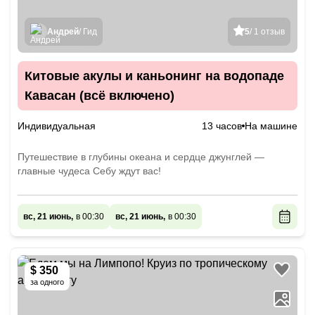
Андрей
/ Гид
5
/ 1 отзыв
Китовые акулы и каньонинг на водопаде
Кавасан (всё включено)
Индивидуальная
13 часов
На машине
Путешествие в глубины океана и сердце джунглей —
главные чудеса Себу ждут вас!
вс, 21 июнь,
в 00:30
вс, 21 июнь,
в 00:30
$ 350
за одного