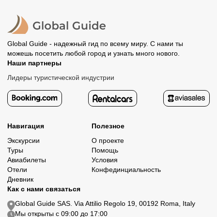
полностью происходит на сайте. Тогда платить
политике возврата.
организатору напрямую не требуется.
Global Guide - надежный гид по всему миру. С нами ты
можешь посетить любой город и узнать много нового.
Наши партнеры
Лидеры туристической индустрии
Навигация
Полезное
Экскурсии
О проекте
Туры
Помощь
Авиабилеты
Условия
Отели
Конфединциальность
Дневник
Как с нами связаться
Global Guide SAS. Via Attilio Regolo 19, 00192 Roma, Italy
Мы открыты с 09:00 до 17:00