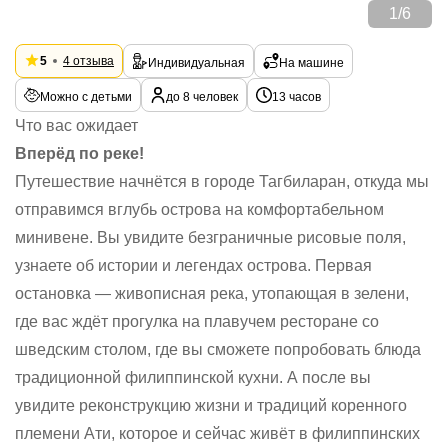
1
/
6
5
4 отзыва
Индивидуальная
На машине
Можно с детьми
до 8 человек
13 часов
Что вас ожидает
Вперёд по реке!
Путешествие начнётся в городе Тагбиларан, откуда мы
отправимся вглубь острова на комфортабельном
минивене. Вы увидите безграничные рисовые поля,
узнаете об истории и легендах острова. Первая
остановка — живописная река, утопающая в зелени,
где вас ждёт прогулка на плавучем ресторане со
шведским столом, где вы сможете попробовать блюда
традиционной филиппинской кухни. А после вы
увидите реконструкцию жизни и традиций коренного
племени Ати, которое и сейчас живёт в филиппинских