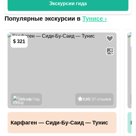
Экскурсии гида
Популярные экскурсии в
Тунисе
›
$ 321
$
Юсеф
/ Гид
4.95
/ 37 отзывов
Карфаген — Сиди-Бу-Саид — Тунис
Б