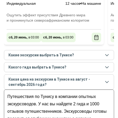
Индивидуальная
12 часов
На машине
Инд
Ощутить эффект присутствия Древнего мира
Ант
и проникнуться североафриканским колоритом
гор
сб, 20 июнь,
в 03:00
сб, 20 июнь,
в 03:00
сб,
Какие экскурсии выбрать в Тунисе?
Самые популярные экскурсии
в Тунисе
в
августе -
Какого гида выбрать в Тунисе?
сентябре
2026
года:
Лучшие гиды
в Тунисе
по рейтингу и отзывам в
Карфаген — Сиди-Бу-Саид — Тунис
Какая цена на экскурсии в Тунисе на август -
августе
2026
года:
Большое путешествие по Тунису
сентябрь 2026 года?
Юсеф
Сиди-Бу-Саид, Зигван и Такруна: мозаика
Стоимость экскурсии
в Тунисе
на
август - сентябрь
Алла
Путешествия по Тунису в компании опытных
тунисского наследия
2026
года от
150
до
440
USD
Трансфер из аэропорта Туниса
экскурсоводов. У нас вы найдете 2 гида и 1000
отзывов путешественников. Экскурсоводы готовы