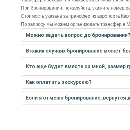
При бронировании, пожалуйста, укажите номер ре
Стоимость указана за трансфер из аэропорта Кар
По запросу мы можем организовать трансфер в М
Можно задать вопрос до бронирования
Достаточно перейти по ссылке «Задать вопрос» и на
В каких случаях бронирование может б
бронируйте экскурсию.
Задать вопрос
.
Только в случае неблагоприятных погодных условий,
Кто еще будет вместе со мной, размер 
вас об отмене, а мы вернем предоплату на карту. Во
Если экскурсия индивидуальная, гид проведет встреч
Как оплатить экскурсию?
условий конкретной экскурсии.
Создайте заказ на удобную дату и время, и внесите
Если я отменю бронирование, вернутся 
контакты организатора и точное место встречи. Ос
Тогда платить организатору напрямую не требуется
При отмене за 48 часов или раньше мы вернем всю пр
остальные случаи возврата средств описаны в поли