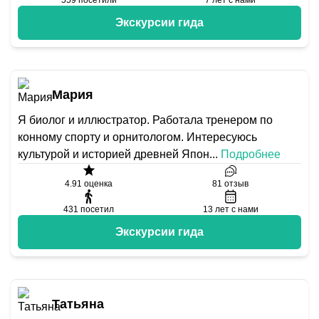
559
посетили
7
лет с нами
Экскурсии гида
Мария
Я биолог и иллюстратор. Работала тренером по
конному спорту и орнитологом. Интересуюсь
культурой и историей древней Япон
...
Подробнее
4.91
оценка
81
отзыв
431
посетил
13
лет с нами
Экскурсии гида
Татьяна