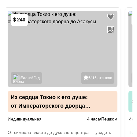
$ 240
$
Елена
/ Гид
5
/ 15 отзывов
Из сердца Токио к его душе:
Э
от Императорского дворца
до Асакусы
Индивидуальная
4 часа
Пешком
Инд
От символа власти до духовного центра — увидеть
Поня