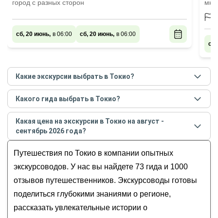
город с разных сторон
мно
сб, 20 июнь,
в 06:00
сб, 20 июнь,
в 06:00
сб,
Какие экскурсии выбрать в Токио?
Самые популярные экскурсии
в Токио
в
августе -
Какого гида выбрать в Токио?
сентябре
2026
года:
Лучшие гиды
в Токио
по рейтингу и отзывам в
Из сердца Токио к его душе: от Императорского
Какая цена на экскурсии в Токио на август -
августе
2026
года:
дворца до Асакусы
сентябрь 2026 года?
Элена
Это Токио!
Стоимость экскурсии
в Токио
на
август - сентябрь
Екатерина
Путешествия по Токио в компании опытных
Самые-самые места Токио
2026
года от
14
до
1 000
USD
Аэлита
У подножья Фудзиямы (из Токио)
экскурсоводов. У нас вы найдете 73 гида и 1000
Ирина
Токио сквозь века: от древних стен до
отзывов путешественников. Экскурсоводы готовы
Ирина
современных башен
поделиться глубокими знаниями о регионе,
рассказать увлекательные истории о