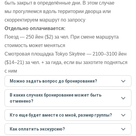
быть закрыт в определённые дни. В этом случае
мы прогуляемся вдоль территории дворца или
скорректируем маршрут по запросу
Отдельно оплачивается:
Поезд — 250 йен ($2) за чел. При смене маршрута
стоимость может меняться
Смотровая площадка Tokyo Skytree — 2100–3100 йен
($14–21) за чел. + за гида, если вы захотите подняться
с ним
Можно задать вопрос до бронирования?
Достаточно перейти по ссылке «Задать вопрос» и
В каких случаях бронирование может быть
написать гиду. Платить при этом не нужно. Сначала
отменено?
согласуйте с гидом интересующие вас вопросы и после
этого бронируйте экскурсию.
Задать вопрос
.
Только в случае неблагоприятных погодных условий,
Кто еще будет вместе со мной, размер группы?
например, если экскурсия на кораблике, а по прогнозу
погоды аномально-сильный ветер. При этом гид
Если экскурсия индивидуальная, гид проведет встречу
предупредит вас об отмене, а мы вернем предоплату на
Как оплатить экскурсию?
только для вас и вашей компании. Если групповая — на
карту. Во всех остальных случаях экскурсия состоится.
экскурсии будут другие участники, размер зависит от