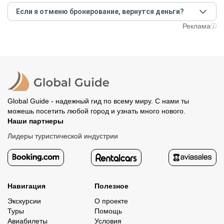
Создайте заказ на удобную дату и время, и внесите
условий конкретной экскурсии.
Если я отменю бронирование, вернутся деньги?
предоплату как можно скорее, чтобы другие
путешественники не заняли ваше место. После этого
При отмене за 48 часов или раньше мы вернем всю
Реклама
вам станут доступны контакты организатора и точное
предоплату. Скорость возврата будет зависеть от
место встречи. Оставшуюся стоимость оплатите
вашего банка, обычно это занимает не более 72 часов.
организатору напрямую. В редких случаях оплата
Все остальные случаи возврата средств описаны в
полностью происходит на сайте. Тогда платить
политике возврата.
организатору напрямую не требуется.
Global Guide - надежный гид по всему миру. С нами ты
можешь посетить любой город и узнать много нового.
Наши партнеры
Лидеры туристической индустрии
Навигация
Полезное
Экскурсии
О проекте
Туры
Помощь
Авиабилеты
Условия