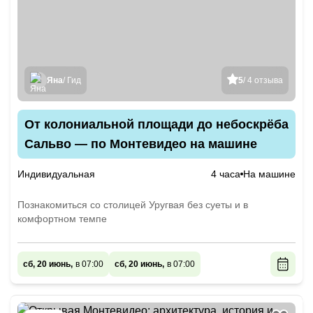
Яна
/ Гид
5
/ 4 отзыва
От колониальной площади до небоскрёба
Сальво — по Монтевидео на машине
Индивидуальная
4 часа
На машине
Познакомиться со столицей Уругвая без суеты и в
комфортном темпе
сб, 20 июнь,
в 07:00
сб, 20 июнь,
в 07:00