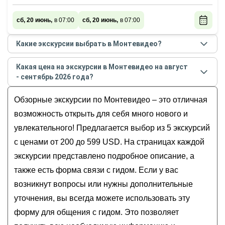
сб, 20 июнь,
в 07:00
сб, 20 июнь,
в 07:00
Какие экскурсии выбрать в Монтевидео?
Самые популярные экскурсии
в Монтевидео
в
Какая цена на экскурсии в Монтевидео на август
августе - сентябре
2026
года:
- сентябрь 2026 года?
Загадочный Монтевидео
Стоимость экскурсии
в Монтевидео
на
август -
Уругвай 3 в 1: Монтевидео, Пириаполис и
Обзорные экскурсии по Монтевидео – это отличная
сентябрь
2026
года от
200
до
599
USD
Пунта-дель-Эсте
возможность открыть для себя много нового и
Монтевидео: первое знакомство со страной
увлекательного! Предлагается выбор из 5 экскурсий
через её столицу
с ценами от 200 до 599 USD. На страницах каждой
От колониальной площади до небоскрёба
экскурсии представлено подробное описание, а
Сальво — по Монтевидео на машине
также есть форма связи с гидом. Если у вас
Открывая Монтевидео: архитектура, история и
вкус жизни
возникнут вопросы или нужны дополнительные
уточнения, вы всегда можете использовать эту
форму для общения с гидом. Это позволяет