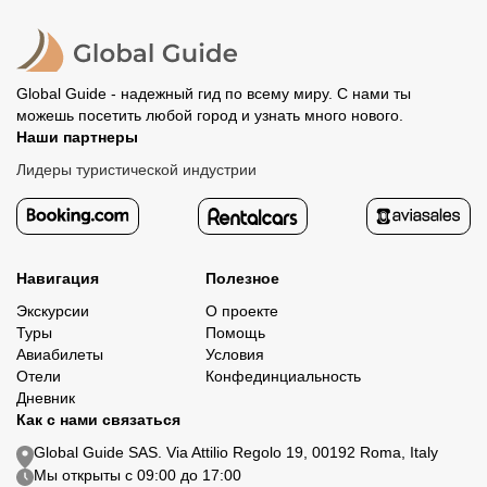
полностью происходит на сайте. Тогда платить
политике возврата.
организатору напрямую не требуется.
Global Guide - надежный гид по всему миру. С нами ты
можешь посетить любой город и узнать много нового.
Наши партнеры
Лидеры туристической индустрии
Навигация
Полезное
Экскурсии
О проекте
Туры
Помощь
Авиабилеты
Условия
Отели
Конфединциальность
Дневник
Как с нами связаться
Global Guide SAS. Via Attilio Regolo 19, 00192 Roma, Italy
Мы открыты с 09:00 до 17:00