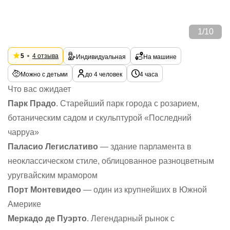
1
/
10
5
4 отзыва
Индивидуальная
На машине
Можно с детьми
до 4 человек
4 часа
Что вас ожидает
Парк Прадо
. Старейший парк города с розарием,
ботаническим садом и скульптурой «Последний
чарруа»
Паласио Легислативо
— здание парламента в
неоклассическом стиле, облицованное разноцветным
уругвайским мрамором
Порт Монтевидео
— один из крупнейших в Южной
Америке
Меркадо де Пуэрто
. Легендарный рынок с