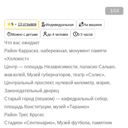
1
/
14
5
13 отзывов
Индивидуальная
На машине
Можно с детьми
до 4 человек
5.5 часов
Что вас ожидает
Район Карраско, набережная, монумент памяти
«Холокост»
Центр — площадь Независимости, паласио Сальво,
мавзолей, Музей губернаторов, театр «Солис»,
Центральный проспект, нулевой километр, мэрия,
Законодательный дворец
Старый город (пешком) — кафедральный собор,
площадь Конституции, музей «Таранко»
Район Трес Крусес
Стадион «Сентенарио», Музей футбола, памятник