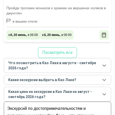
Пройди тропами монахов к храмам на вершинах холмов в
джунглях
в вашем отеле
сб, 20 июнь,
в 06:00
сб, 20 июнь,
в 06:00
Посмотреть все
Что посмотреть в Као Лаке в августе - сентябре
2026 года?
Самые популярные места
в Као Лаке
в
августе -
Какие экскурсии выбрать в Као Лаке?
сентябре
2026
года:
Самые популярные экскурсии
в Као Лаке
в
августе
Обзорные
Какая цена на экскурсии в Као Лаке на август -
- сентябре
2026
года:
История и архитектура
сентябрь 2026 года?
Из Као Лака — к озеру Чео Лан
Музеи и искусство
Стоимость экскурсии
в Као Лаке
на
август -
Сказочная провинция Пханг Нга: путешествие
Экскурсий по достопримечательностям и
Гастрономические
сентябрь
2026
года от
74
до
700
USD
из Као Лака
Для детей