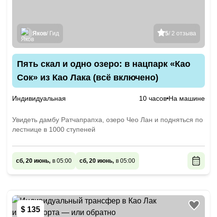
Яков
/ Гид
5
/ 2 отзыва
Пять скал и одно озеро: в нацпарк «Као
Сок» из Као Лака (всё включено)
Индивидуальная
10 часов
На машине
Увидеть дамбу Ратчапрапха, озеро Чео Лан и подняться по
лестнице в 1000 ступеней
сб, 20 июнь,
в 05:00
сб, 20 июнь,
в 05:00
$ 135