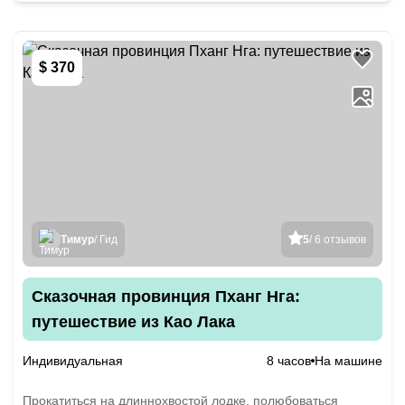
$ 370
Тимур
/ Гид
5
/ 6 отзывов
Сказочная провинция Пханг Нга:
путешествие из Као Лака
Индивидуальная
8 часов
На машине
Прокатиться на длиннохвостой лодке, полюбоваться