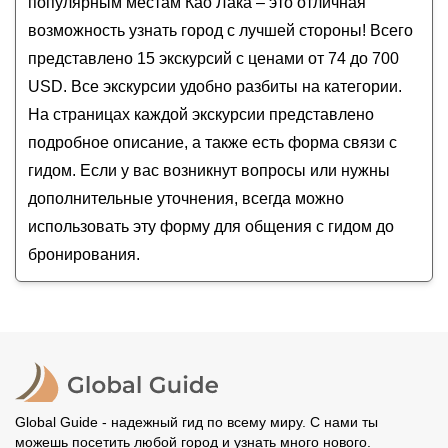
популярным местам Као Лака – это отличная
Озеро Чео Лан — с ночёвкой в плавучей
возможность узнать город с лучшей стороны! Всего
деревне
представлено 15 экскурсий с ценами от 74 до 700
Пять скал и одно озеро: в нацпарк «Као Сок» из
USD. Все экскурсии удобно разбиты на категории.
Као Лака (всё включено)
На страницах каждой экскурсии представлено
Индивидуальный трансфер в Као Лак
из аэропорта — или обратно
подробное описание, а также есть форма связи с
гидом. Если у вас возникнут вопросы или нужны
дополнительные уточнения, всегда можно
использовать эту форму для общения с гидом до
бронирования.
Global Guide - надежный гид по всему миру. С нами ты
можешь посетить любой город и узнать много нового.