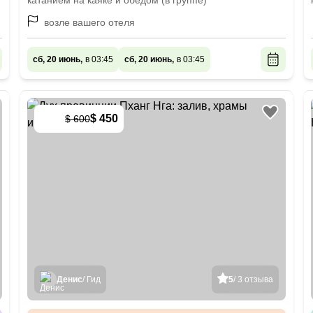
катанием на каяке и обедом (в группе)
возле вашего отеля
сб, 20 июнь,
в 03:45
сб, 20 июнь,
в 03:45
$ 450
$ 600
-
25
%
Денис
/ Гид
5
/ 3 отзыва