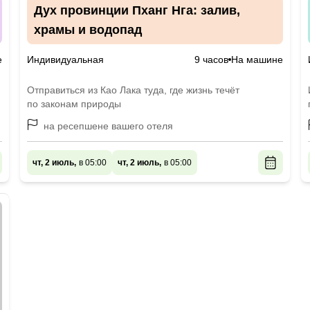
Дух провинции Пханг Нга: залив,
храмы и водопад
е
Индивидуальная
9 часов
На машине
Отправиться из Као Лака туда, где жизнь течёт
по законам природы
на ресепшене вашего отеля
чт, 2 июль,
в 05:00
чт, 2 июль,
в 05:00