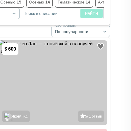
Осенью
15
Осенью
14
Тематические
14
Активности
14
Поиск в описании
НАЙТИ
Сортировать:
По популярности
$ 600
Яков
/ Гид
5
/ 1 отзыв