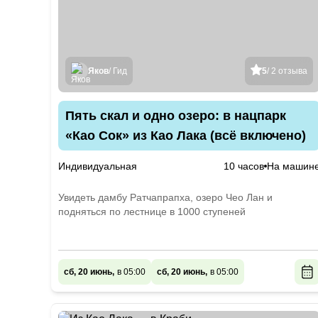
Яков
/ Гид
5
/ 2 отзыва
Пять скал и одно озеро: в нацпарк
«Као Сок» из Као Лака (всё включено)
Индивидуальная
10 часов
На машин
Увидеть дамбу Ратчапрапха, озеро Чео Лан и
подняться по лестнице в 1000 ступеней
сб, 20 июнь,
в 05:00
сб, 20 июнь,
в 05:00