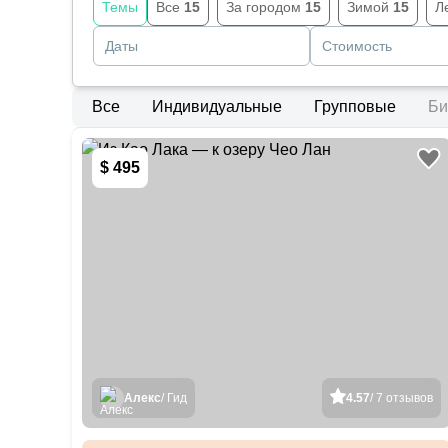
Темы
Все
15
За городом
15
Зимой
15
Л
Даты
Стоимость
Все
Индивидуальные
Групповые
Би
$ 495
Алекс
/ Гид
4.57
/ 7 отзывов