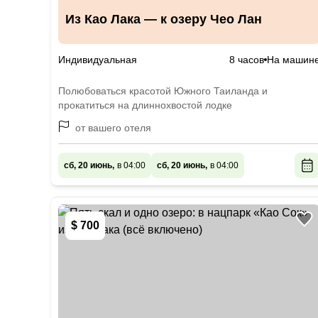
Из Као Лака — к озеру Чео Лан
Индивидуальная
8 часов
На машин
Полюбоваться красотой Южного Таиланда и
прокатиться на длиннохвостой лодке
от вашего отеля
сб, 20 июнь,
в 04:00
сб, 20 июнь,
в 04:00
$ 700