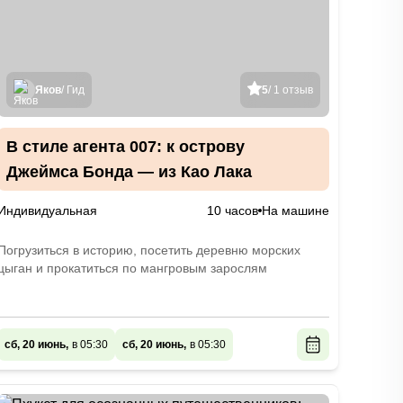
Яков
/ Гид
5
/ 1 отзыв
В стиле агента 007: к острову
Джеймса Бонда — из Као Лака
Индивидуальная
10 часов
На машине
Погрузиться в историю, посетить деревню морских
цыган и прокатиться по мангровым зарослям
сб, 20 июнь,
в 05:30
сб, 20 июнь,
в 05:30