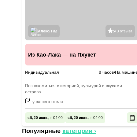
Алекс
/ Гид
5
/ 3 отзыва
Из Као-Лака — на Пхукет
Индивидуальная
8 часов
На машин
Познакомиться с историей, культурой и вкусами
острова
у вашего отеля
сб, 20 июнь,
в 04:00
сб, 20 июнь,
в 04:00
Популярные
категории ›