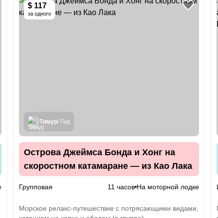
$ 117
за одного
Тимур
/ Гид
Острова Джеймса Бонда и Хонг на
скоростном катамаране — из Као Лака
е
Групповая
11 часов
На моторной лодке
Морское релакс-путешествие с потрясающими видами,