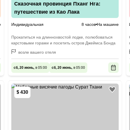
Сказочная провинция Пханг Нга:
путешествие из Као Лака
е
Индивидуальная
8 часов
На машине
Прокатиться на длиннохвостой лодке, полюбоваться
карстовыми горами и посетить остров Джеймса Бонда
возле вашего отеля
сб, 20 июнь,
в 05:00
сб, 20 июнь,
в 05:00
$ 430