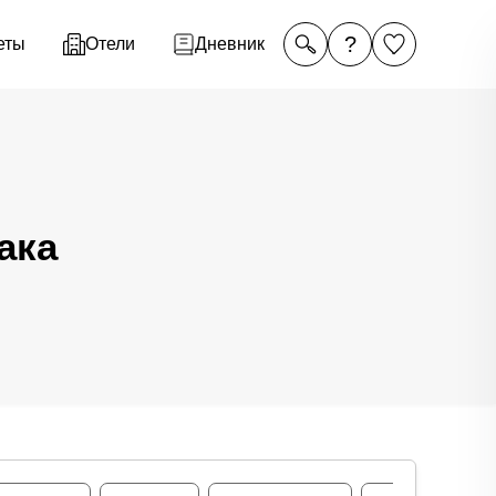
?
еты
Отели
Дневник
ака