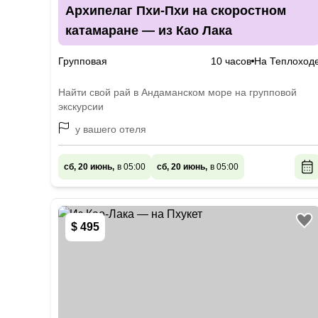
Архипелаг Пхи-Пхи на скоростном
катамаране — из Као Лака
Групповая
10 часов
На Теплоход
Найти свой рай в Андаманском море на групповой
экскурсии
у вашего отеля
сб, 20 июнь,
в 05:00
сб, 20 июнь,
в 05:00
$ 495