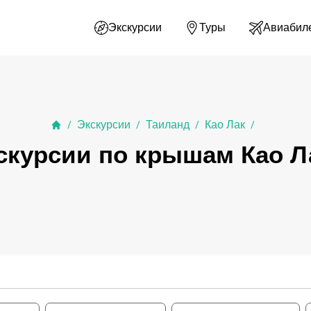
Экскурсии
Туры
Авиабил
Экскурсии
Таиланд
Као Лак
/
/
/
/
скурсии по крышам Као Л