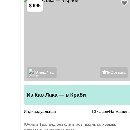
$ 695
Алекс
/ Гид
5
/ 2 отзыва
Из Као Лака — в Краби
Индивидуальная
10 часов
На машин
Южный Таиланд без фильтров: джунгли, храмы,