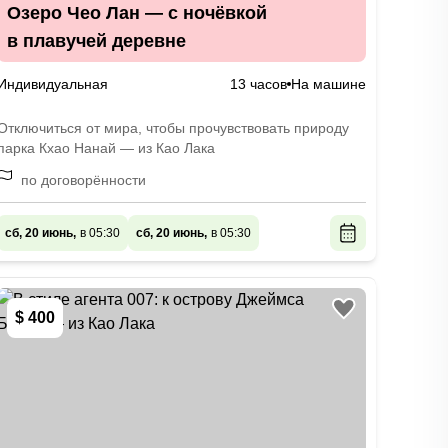
Озеро Чео Лан — с ночёвкой
в плавучей деревне
Индивидуальная
13 часов
На машине
Отключиться от мира, чтобы прочувствовать природу
парка Кхао Нанай — из Као Лака
по договорённости
сб, 20 июнь,
в 05:30
сб, 20 июнь,
в 05:30
$ 400