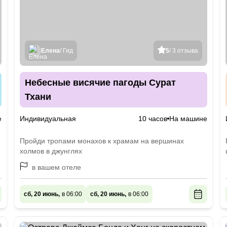
Елена
/ Гид
5
/ 3 отзыва
Небесные висячие пагоды Сурат
Тхани
е
Индивидуальная
10 часов
На машине
Пройди тропами монахов к храмам на вершинах
холмов в джунглях
в вашем отеле
сб, 20 июнь,
в 06:00
сб, 20 июнь,
в 06:00