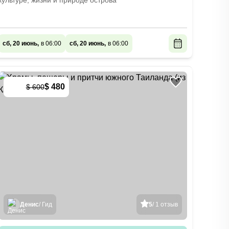
культуре, жизни и природе острова
сб, 20 июнь,
в 06:00
сб, 20 июнь,
в 06:00
$ 480
$ 600
-
20
%
Денис
/ Гид
5
/ 1 отзыв