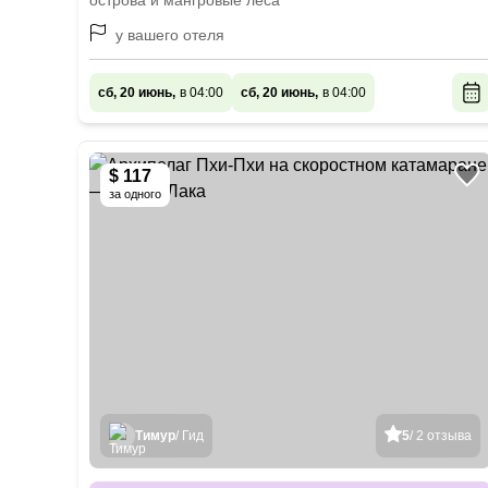
острова и мангровые леса
у вашего отеля
сб, 20 июнь,
в 04:00
сб, 20 июнь,
в 04:00
$ 117
за одного
Тимур
/ Гид
5
/ 2 отзыва