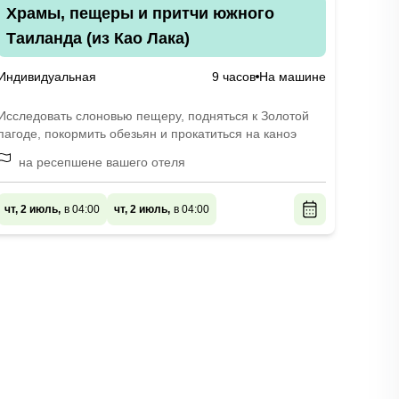
Храмы, пещеры и притчи южного
Таиланда (из Као Лака)
Индивидуальная
9 часов
На машине
Исследовать слоновью пещеру, подняться к Золотой
пагоде, покормить обезьян и прокатиться на каноэ
на ресепшене вашего отеля
чт, 2 июль,
в 04:00
чт, 2 июль,
в 04:00