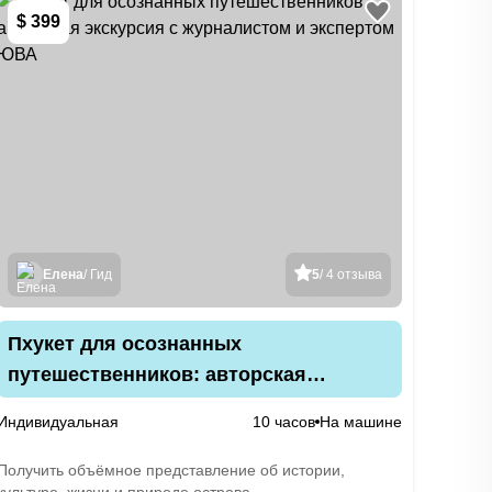
$ 399
Елена
/ Гид
5
/ 4 отзыва
Пхукет для осознанных
путешественников: авторская
экскурсия с журналистом и экспертом
Индивидуальная
10 часов
На машине
ЮВА
Получить объёмное представление об истории,