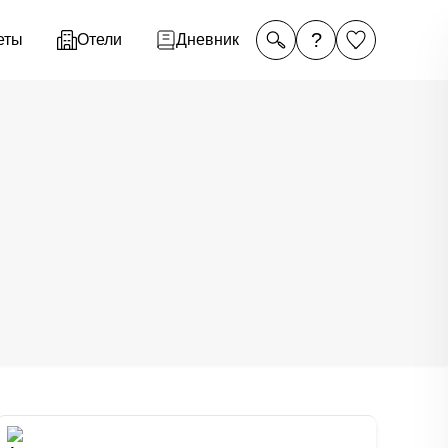
?
еты
Отели
Дневник