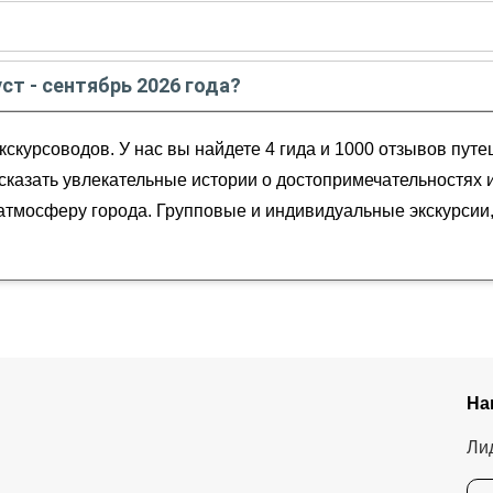
те - сентябре
2026
года:
августе
2026
года:
 к веку 21
уст - сентябрь 2026 года?
 наших дней
офесет
ябрь
2026
года от
3 500
до
35 000
RUB
скурсоводов. У нас вы найдете 4 гида и 1000 отзывов пут
ссказать увлекательные истории о достопримечательностях 
ю атмосферу города. Групповые и индивидуальные экскурси
На
Ли