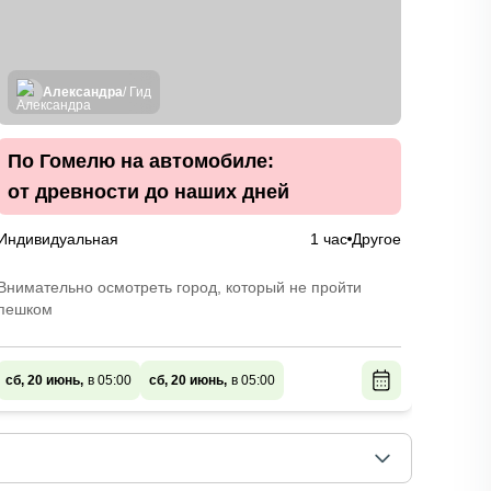
Александра
/ Гид
По Гомелю на автомобиле:
Ста
от древности до наших дней
экс
Индивидуальная
1 час
Другое
Индив
Внимательно осмотреть город, который не пройти
Узнать
пешком
19 и 2
на
сб, 20 июнь,
в 05:00
сб, 20 июнь,
в 05:00
сб, 20