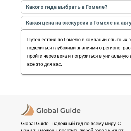
Самые популярные экскурсии
в Гомеле
в
авгус
Какого гида выбрать в Гомеле?
Путешествие по Гомелю сквозь время
Лучшие гиды
в Гомеле
по рейтингу и отзывам в
История Гомеля через столетия: от века 18 —
Какая цена на экскурсии в Гомеле на авг
По Гомелю на автомобиле: от древности до
Юлия
Старый Гомель: променад и эксклюзивный к
Стоимость экскурсии
в Гомеле
на
август - сент
Нина
Гомель вечный и непокорённый
Путешествия по Гомелю в компании опытных эк
Александра
Анастасия
поделиться глубокими знаниями о регионе, ра
пройти через века и погрузиться в уникальну
всё это для вас.
Global Guide - надежный гид по всему миру. С
нами ты можешь посетить любой город и узнать