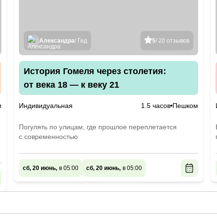
Александра
/ Гид
5
/ 20 отзывов
История Гомеля через столетия:
от века 18 — к веку 21
м
Индивидуальная
1.5 часов
Пешком
Погулять по улицам, где прошлое переплетается
с современностью
сб, 20 июнь,
в 05:00
сб, 20 июнь,
в 05:00