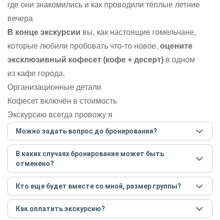
где они знакомились и как проводили тёплые летние
вечера
В конце экскурсии
вы, как настоящие гомельчане,
которые любили пробовать что-то новое,
оцените
эксклюзивный кофесет (кофе + десерт)
в одном
из кафе города.
Организационные детали
Кофесет включён в стоимость
Экскурсию всегда провожу я
Можно задать вопрос до бронирования?
Достаточно перейти по ссылке «Задать вопрос» и
В каких случаях бронирование может быть
написать гиду. Платить при этом не нужно. Сначала
отменено?
согласуйте с гидом интересующие вас вопросы и после
этого бронируйте экскурсию.
Задать вопрос
.
Только в случае неблагоприятных погодных условий,
Кто еще будет вместе со мной, размер группы?
например, если экскурсия на кораблике, а по прогнозу
погоды аномально-сильный ветер. При этом гид
Если экскурсия индивидуальная, гид проведет встречу
предупредит вас об отмене, а мы вернем предоплату на
Как оплатить экскурсию?
только для вас и вашей компании. Если групповая — на
карту. Во всех остальных случаях экскурсия состоится.
экскурсии будут другие участники, размер зависит от