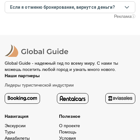
Создайте заказ на удобную дату и время, и внесите
условий конкретной экскурсии.
Если я отменю бронирование, вернутся деньги?
предоплату как можно скорее, чтобы другие
путешественники не заняли ваше место. После этого
При отмене за 48 часов или раньше мы вернем всю
Реклама
вам станут доступны контакты организатора и точное
предоплату. Скорость возврата будет зависеть от
место встречи. Оставшуюся стоимость оплатите
вашего банка, обычно это занимает не более 72 часов.
организатору напрямую. В редких случаях оплата
Все остальные случаи возврата средств описаны в
полностью происходит на сайте. Тогда платить
политике возврата.
организатору напрямую не требуется.
Global Guide - надежный гид по всему миру. С нами ты
можешь посетить любой город и узнать много нового.
Наши партнеры
Лидеры туристической индустрии
Навигация
Полезное
Экскурсии
О проекте
Туры
Помощь
Авиабилеты
Условия