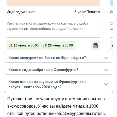
Индивидуальная
3 часа
Пешком
Инд
Узнать, как и благодаря кому сложилась судьба
Спо
одного из интереснейших городов Германии
арх
сб, 20 июнь,
в 05:00
сб, 20 июнь,
в 05:00
вс,
Какие экскурсии выбрать во Франкфурте?
Самые популярные экскурсии
во Франкфурте
в
Какого гида выбрать во Франкфурте?
августе - сентябре
2026
года:
Лучшие гиды
во Франкфурте
по рейтингу и
Франкфурт и его роли в истории
Какая цена на экскурсии во Франкфурте на
отзывам в
августе
2026
года:
Обзорная экскурсия по Франкфурту
август - сентябрь 2026 года?
Вероника
Фотосессия во Франкфурте
Стоимость экскурсии
во Франкфурте
на
август -
Александр
Путешествия по Франкфурту в компании опытных
сентябрь
2026
года от
169
до
250
EUR
Ольга
экскурсоводов. У нас вы найдете 4 гида и 1000
Владислав
отзывов путешественников. Экскурсоводы готовы