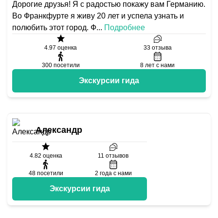
Дорогие друзья! Я с радостью покажу вам Германию.
Во Франкфурте я живу 20 лет и успела узнать и
полюбить этот город. Ф
...
Подробнее
4.97
оценка
33
отзыва
300
посетили
8
лет с нами
Экскурсии гида
Александр
4.82
оценка
11
отзывов
48
посетили
2
года с нами
Экскурсии гида