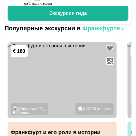
до 1 года с нами
Экскурсии гида
Популярные экскурсии в
Франкфурте
›
€ 180
€
Вероника
/ Гид
4.97
/ 35 отзывов
Франкфурт и его роли в истории
О