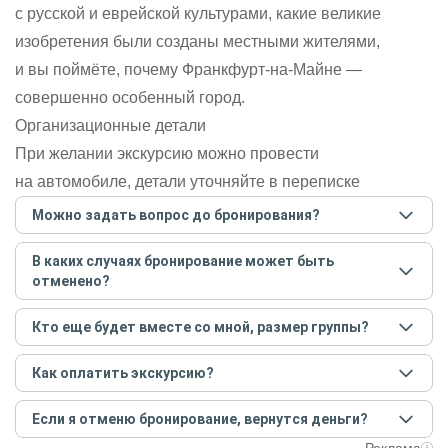
с русской и еврейской культурами, какие великие
изобретения были созданы местными жителями,
и вы поймёте, почему Франкфурт-на-Майне —
совершенно особенный город.
Организационные детали
При желании экскурсию можно провести
на автомобиле, детали уточняйте в переписке
Можно задать вопрос до бронирования?
Достаточно перейти по ссылке «Задать вопрос» и
В каких случаях бронирование может быть
написать гиду. Платить при этом не нужно. Сначала
отменено?
согласуйте с гидом интересующие вас вопросы и после
этого бронируйте экскурсию.
Задать вопрос
.
Только в случае неблагоприятных погодных условий,
Кто еще будет вместе со мной, размер группы?
например, если экскурсия на кораблике, а по прогнозу
погоды аномально-сильный ветер. При этом гид
Если экскурсия индивидуальная, гид проведет встречу
предупредит вас об отмене, а мы вернем предоплату на
Как оплатить экскурсию?
только для вас и вашей компании. Если групповая — на
карту. Во всех остальных случаях экскурсия состоится.
экскурсии будут другие участники, размер зависит от
Создайте заказ на удобную дату и время, и внесите
условий конкретной экскурсии.
Если я отменю бронирование, вернутся деньги?
предоплату как можно скорее, чтобы другие
путешественники не заняли ваше место. После этого
При отмене за 48 часов или раньше мы вернем всю