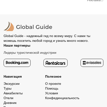
Реклама
вам станут доступны контакты организатора и точное
предоплату. Скорость возврата будет зависеть от
место встречи. Оставшуюся стоимость оплатите
вашего банка, обычно это занимает не более 72 часов.
организатору напрямую. В редких случаях оплата
Все остальные случаи возврата средств описаны в
полностью происходит на сайте. Тогда платить
политике возврата.
организатору напрямую не требуется.
Global Guide - надежный гид по всему миру. С нами ты
можешь посетить любой город и узнать много нового.
Наши партнеры
Лидеры туристической индустрии
Навигация
Полезное
Экскурсии
О проекте
Туры
Помощь
Авиабилеты
Условия
Отели
Конфединциальность
Дневник