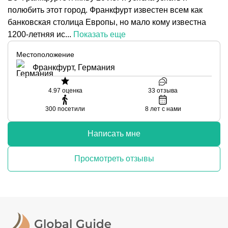
полюбить этот город. Франкфурт известен всем как
банковская столица Европы, но мало кому известна
1200-летняя ис...
Показать еще
Местоположение
Франкфурт, Германия
4.97
оценка
33
отзыва
300
посетили
8
лет с нами
Написать мне
Просмотреть отзывы