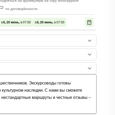
подняться на фуникулёре на гору Монсеррате
в мега
по договорённости
Оте
экс
аэр
сб, 20 июнь,
в 07:00
сб, 20 июнь,
в 07:00
при
сб, 20
тешественников. Экскурсоводы готовы
и культурном наследии. С нами вы сможете
и, нестандартные маршруты и честные отзывы –