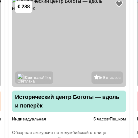
€ 288
Светлана
/ Гид
5
/ 9 отзывов
Исторический центр Боготы — вдоль
и поперёк
м
Индивидуальная
5 часов
Пешком
Обзорная экскурсия по колумбийской столице