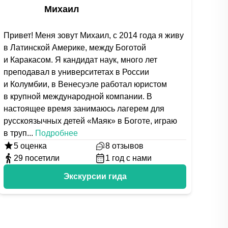
Михаил
Привет! Меня зовут Михаил, с 2014 года я живу
в Латинской Америке, между Боготой
и Каракасом. Я кандидат наук, много лет
преподавал в университетах в России
и Колумбии, в Венесуэле работал юристом
в крупной международной компании. В
настоящее время занимаюсь лагерем для
русскоязычных детей «Маяк» в Боготе, играю
в труп
...
Подробнее
5
оценка
8
отзывов
29
посетили
1
год с нами
Экскурсии гида