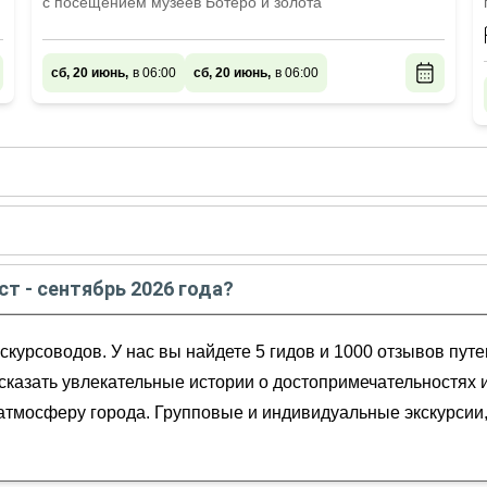
с посещением музеев Ботеро и золота
сб, 20 июнь,
в 06:00
сб, 20 июнь,
в 06:00
е - сентябре
2026
года:
ого жителя
августе
2026
года:
рёк
ст - сентябрь 2026 года?
брь
2026
года от
120
до
500
EUR
скурсоводов. У нас вы найдете 5 гидов и 1000 отзывов пу
ссказать увлекательные истории о достопримечательностях 
ю атмосферу города. Групповые и индивидуальные экскурси