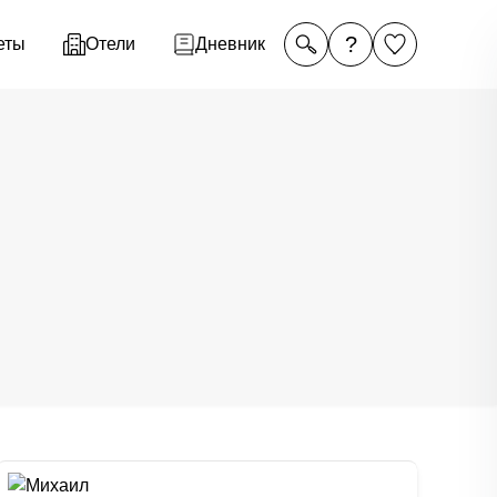
?
еты
Отели
Дневник