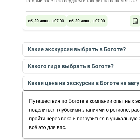
который знает его сердцем и говорит на вашем языке
сб, 20 июнь,
в 07:00
сб, 20 июнь,
в 07:00
Какие экскурсии выбрать в Боготе?
Самые популярные экскурсии
в Боготе
в
август
Какого гида выбрать в Боготе?
Исторический центр Боготы глазами коренн
Лучшие гиды
в Боготе
по рейтингу и отзывам в
Исторический центр Боготы — вдоль и попе
Какая цена на экскурсии в Боготе на авгу
По Боготе — с русскими колумбийцами
Алексей
Добро пожаловать в Боготу!
Стоимость экскурсии
в Боготе
на
август - сентя
Светлана
Уличное искусство Боготы
Путешествия по Боготе в компании опытных эк
Михаил
Алехандро и Филипп
поделиться глубокими знаниями о регионе, ра
Альфредо
пройти через века и погрузиться в уникальну
всё это для вас.