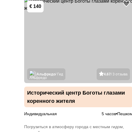
€ 140
Альфредо
/ Гид
4.67
/ 3 отзыва
Исторический центр Боготы глазами
коренного жителя
Индивидуальная
5 часов
Пешко
Погрузиться в атмосферу города с местным гидом,