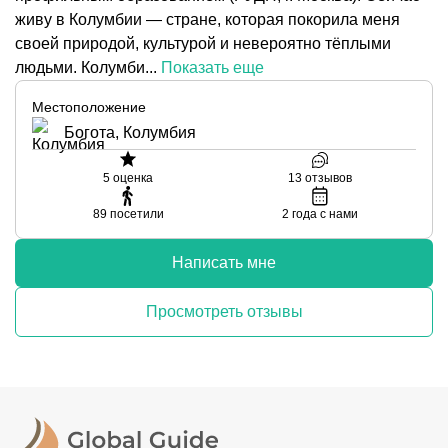
живу в Колумбии — стране, которая покорила меня
своей природой, культурой и невероятно тёплыми
людьми. Колумби...
Показать еще
Местоположение
Богота, Колумбия
5
оценка
13
отзывов
89
посетили
2
года с нами
Написать мне
Просмотреть отзывы