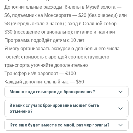
Дополнительные расходы: билеты в Музей золота —
$6, подъёмник на Монсеррате — $20 (без очереди) или
$8 (очередь около 3 часов) ; вход в Соляной собор —
$30 (посещение опционально); питание и напитки
Программа подойдёт детям с 10 лет
Я могу организовать экскурсию для большего числа
гостей: стоимость с арендой соответствующего
транспорта уточняйте дополнительно
Трансфер из/в аэропорт — €100
Каждый дополнительный час — $50
Можно задать вопрос до бронирования?
Достаточно перейти по ссылке «Задать вопрос» и
В каких случаях бронирование может быть
написать гиду. Платить при этом не нужно. Сначала
отменено?
согласуйте с гидом интересующие вас вопросы и после
этого бронируйте экскурсию.
Задать вопрос
.
Только в случае неблагоприятных погодных условий,
Кто еще будет вместе со мной, размер группы?
например, если экскурсия на кораблике, а по прогнозу
погоды аномально-сильный ветер. При этом гид