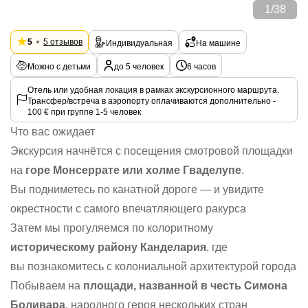
1
/
38
5
5 отзывов
Индивидуальная
На машине
Можно с детьми
до 5 человек
6 часов
Отель или удобная локация в рамках экскурсионного маршрута.
Трансфер/встреча в аэропорту оплачиваются дополнительно -
100 € при группе 1-5 человек
Что вас ожидает
Экскурсия начнётся с посещения смотровой площадки
на
горе Монсеррате или холме Гваделупе
.
Вы подниметесь по канатной дороге — и увидите
окрестности с самого впечатляющего ракурса
Затем мы прогуляемся по колоритному
историческому району Канделария
, где
вы познакомитесь с колониальной архитектурой города
Побываем на
площади, названной в честь Симона
Боливара
, народного героя нескольких стран