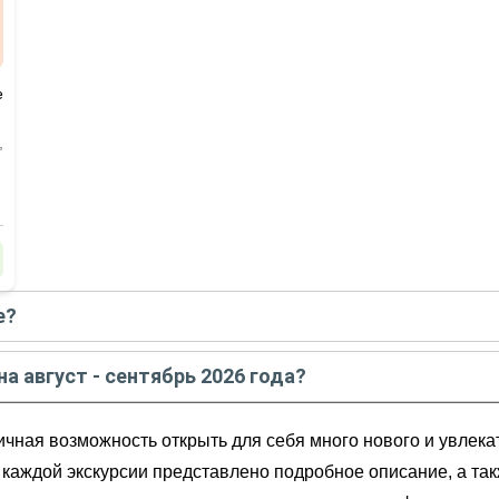
е
,
е?
августе - сентябре
2026
года:
а август - сентябрь 2026 года?
- сентябрь
2026
года от
21 500
до
21 500
RUB
чная возможность открыть для себя много нового и увлекат
 каждой экскурсии представлено подробное описание, а такж