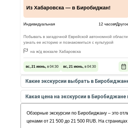
Из Хабаровска — в Биробиджан!
Индивидуальная
12 часов
Друго
Побывать в загадочной Еврейской автономной области
узнать ее историю и познакомиться с культурой
на ж/д вокзале Хабаровска
вс, 21 июнь,
в 04:30
вс, 21 июнь,
в 04:30
Какие экскурсии выбрать в Биробиджан
Самые популярные экскурсии
в Биробиджане
в
Какая цена на экскурсии в Биробиджане н
Из Хабаровска — в Биробиджан!
Стоимость экскурсии
в Биробиджане
на
август 
Обзорные экскурсии по Биробиджану – это отли
ценами от 21 500 до 21 500 RUB. На страницах