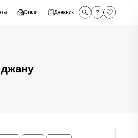
?
еты
Отели
Дневник
иджану