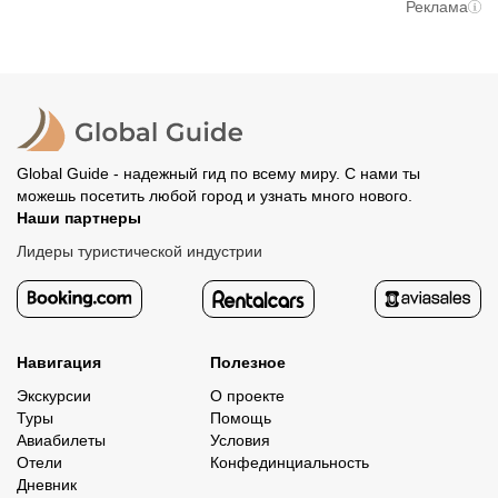
При отмене за 48 часов или раньше мы вернем всю
Реклама
вам станут доступны контакты организатора и точное
предоплату. Скорость возврата будет зависеть от
место встречи. Оставшуюся стоимость оплатите
вашего банка, обычно это занимает не более 72 часов.
организатору напрямую. В редких случаях оплата
Все остальные случаи возврата средств описаны в
полностью происходит на сайте. Тогда платить
политике возврата.
организатору напрямую не требуется.
Global Guide - надежный гид по всему миру. С нами ты
можешь посетить любой город и узнать много нового.
Наши партнеры
Лидеры туристической индустрии
Навигация
Полезное
Экскурсии
О проекте
Туры
Помощь
Авиабилеты
Условия
Отели
Конфединциальность
Дневник