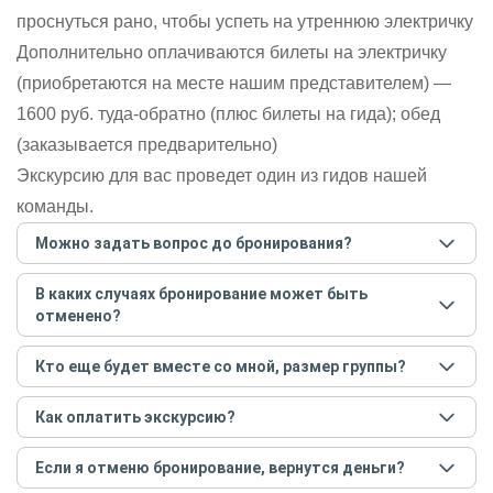
проснуться рано, чтобы успеть на утреннюю электричку
Дополнительно оплачиваются билеты на электричку
(приобретаются на месте нашим представителем) —
1600 руб. туда-обратно (плюс билеты на гида); обед
(заказывается предварительно)
Экскурсию для вас проведет один из гидов нашей
команды.
Можно задать вопрос до бронирования?
Достаточно перейти по ссылке «Задать вопрос» и
В каких случаях бронирование может быть
написать гиду. Платить при этом не нужно. Сначала
отменено?
согласуйте с гидом интересующие вас вопросы и после
этого бронируйте экскурсию.
Задать вопрос
.
Только в случае неблагоприятных погодных условий,
Кто еще будет вместе со мной, размер группы?
например, если экскурсия на кораблике, а по прогнозу
погоды аномально-сильный ветер. При этом гид
Если экскурсия индивидуальная, гид проведет встречу
предупредит вас об отмене, а мы вернем предоплату на
Как оплатить экскурсию?
только для вас и вашей компании. Если групповая — на
карту. Во всех остальных случаях экскурсия состоится.
экскурсии будут другие участники, размер зависит от
Создайте заказ на удобную дату и время, и внесите
условий конкретной экскурсии.
Если я отменю бронирование, вернутся деньги?
предоплату как можно скорее, чтобы другие
путешественники не заняли ваше место. После этого