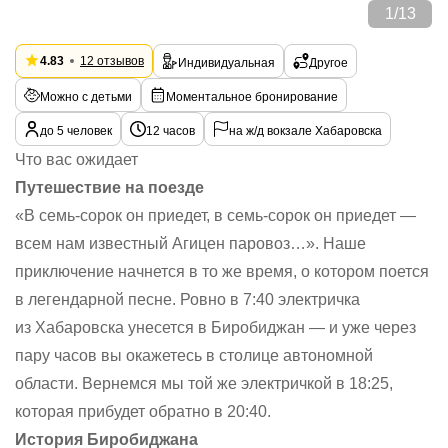
1
/
13
4.83
12 отзывов
Индивидуальная
Другое
Можно с детьми
Моментальное бронирование
до 5 человек
12 часов
на ж/д вокзале Хабаровска
Что вас ожидает
Путешествие на поезде
«В семь-сорок он приедет, в семь-сорок он приедет —
всем нам известный Агицен паровоз…».
Наше
приключение начнется в то же время, о котором поется
в легендарной песне. Ровно в 7:40 электричка
из Хабаровска унесется в Биробиджан — и уже через
пару часов вы окажетесь в столице автономной
области. Вернемся мы той же электричкой в 18:25,
которая прибудет обратно в 20:40.
История Биробиджана