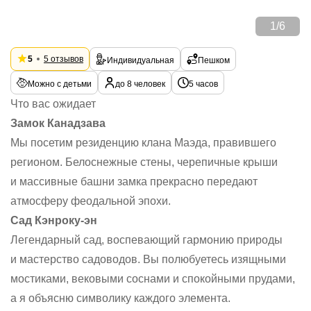
1
/
6
5
5 отзывов
Индивидуальная
Пешком
Можно с детьми
до 8 человек
5 часов
Что вас ожидает
Замок Канадзава
Мы посетим резиденцию клана Маэда, правившего
регионом. Белоснежные стены, черепичные крыши
и массивные башни замка прекрасно передают
атмосферу феодальной эпохи.
Сад Кэнроку-эн
Легендарный сад, воспевающий гармонию природы
и мастерство садоводов. Вы полюбуетесь изящными
мостиками, вековыми соснами и спокойными прудами,
а я объясню символику каждого элемента.