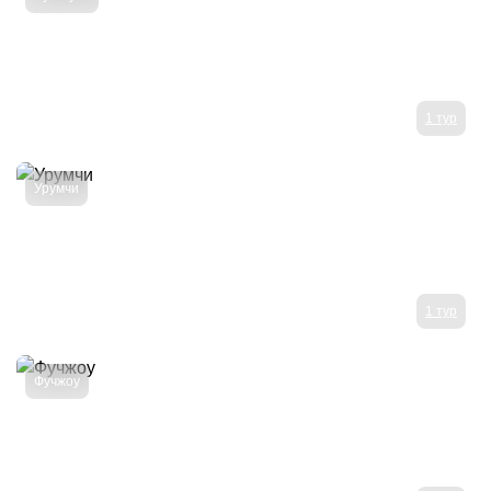
1 тур
Урумчи
1 тур
Фучжоу