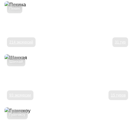
Пекин
214 экскурсий
31 тур
Шанхай
93 экскурсии
15 туров
Гуанчжоу