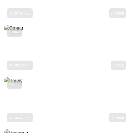
36 экскурсий
8 туров
Санья
49 экскурсий
2 тура
Чэнду
17 экскурсий
9 туров