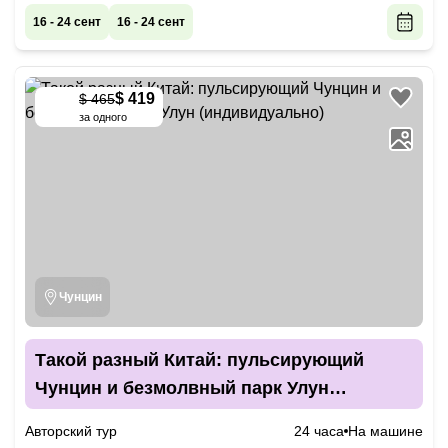
16 - 24 сент
16 - 24 сент
$ 419
$ 465
-
10
%
за одного
Чунцин
Такой разный Китай: пульсирующий
Чунцин и безмолвный парк Улун
(индивидуально)
Авторский тур
24 часа
На машине