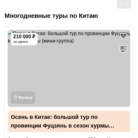
1 тур
Многодневные туры
по Китаю
210 000 ₽
за одного
Фучжоу
Осень в Китае: большой тур по
провинции Фуцзянь в сезон хурмы
(мини-группа)