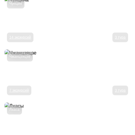
Чунцин
14 экскурсий
3 тура
Чжанцзяцзе
7 экскурсий
3 тура
Лхаса