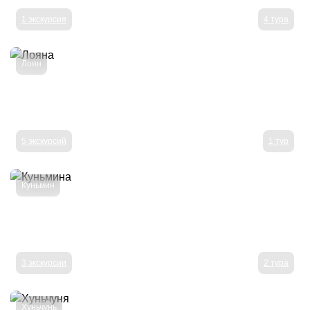
1 экскурсия
4 тура
Лоян
5 экскурсий
1 тур
Куньмин
3 экскурсии
2 тура
Хуньчунь