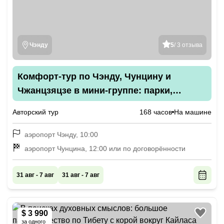
Чэнду
5
/ 3 отзыва
Комфорт-тур по Чэнду, Чунцину и
Чжанцзяцзе в мини-группе: парки,
святыни, панды и гастровпечатления
Авторский тур
168 часов
На машине
аэропорт Чэнду, 10:00
аэропорт Чунцина, 12:00 или по договорённости
31 авг - 7 авг
31 авг - 7 авг
$ 3 990
за одного