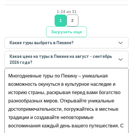
1-24 из 31
1
2
Загрузить еще
Какие туры выбрать в Пекине?
Самые популярные туры
в Пекине
в
августе -
Какая цена на туры в Пекине на август - сентябрь
сентябре
2026
года:
2026 года?
Своей компанией по Китаю: Пекин, Шанхай и
Стоимость туров
в Пекине
на
август - сентябрь
Чжуцзяцзяо, главные места и погружение в
Многодневные туры по Пекину – уникальная
2026
года от
400
до
450 000
USD
культуру
возможность окунуться в культурное наследие и
Комфорт-тур в горы Китая: Чжанцзяцзе,
историю страны, раскрывая перед вами богатство
Фэнхуан и Фуронг
разнообразных миров. Открывайте уникальные
Классика Пекина: индивидуальный тур по
достопримечательности, погружайтесь в местные
основным локациям столицы и окрестностей
традиции и создавайте неповторимые
Большое путешествие по главным местам
Китая: Пекин, Шанхай, горы Аватара
воспоминания каждый день вашего путешествия. С
Уик-энд в Пекине в мини-группе: стена