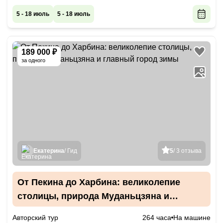
5 - 18 июль
5 - 18 июль
189 000 ₽
за одного
Екатерина
/ Гид
5
/ 3 отзыва
От Пекина до Харбина: великолепие
столицы, природа Муданьцзяна и
главный город зимы
Авторский тур
264 часа
На машине