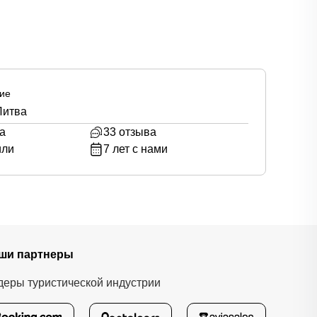
ие
Литва
а
33
отзыва
или
7
лет с нами
ши партнеры
деры туристической индустрии