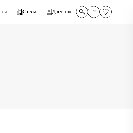
?
еты
Отели
Дневник