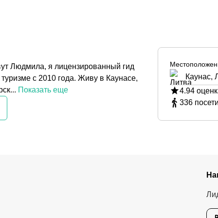
Местоположен
вут Людмила, я лицензированный гид
Каунас, 
уризме с 2010 года. Живу в Каунасе,
ск...
Показать еще
4.94
оценк
336
посет
На
Ли