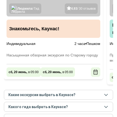
Людмила
/ Гид
4.93
/ 30 отзывов
К
Знакомьтесь, Каунас!
г
Индивидуальная
2 часа
Пешком
Инд
Насыщенная обзорная экскурсия по Старому городу
Про
мод
сб, 20 июнь,
в 05:00
сб, 20 июнь,
в 05:00
сб,
Какие экскурсии выбрать в Каунасе?
Самые популярные экскурсии
в Каунасе
в
августе
Какого гида выбрать в Каунасе?
- сентябре
2026
года:
Лучшие гиды
в Каунасе
по рейтингу и отзывам в