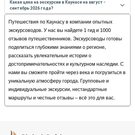
Знакомьтесь, Каунас!
Какая цена на экскурсии в Каунасе на август -
августе
2026
года:
Каунас — прогулка по Новому городу
сентябрь 2026 года?
Людмила
Каунас: нескучное знакомство
Стоимость экскурсии
в Каунасе
на
август -
Путешествия по Каунасу в компании опытных
сентябрь
2026
года от
140
до
150
EUR
экскурсоводов. У нас вы найдете 1 гид и 1000
отзывов путешественников. Экскурсоводы готовы
поделиться глубокими знаниями о регионе,
рассказать увлекательные истории о
достопримечательностях и культурном наследии. С
нами вы сможете пройти через века и погрузиться в
уникальную атмосферу города. Групповые и
индивидуальные экскурсии, нестандартные
маршруты и честные отзывы – всё это для вас.