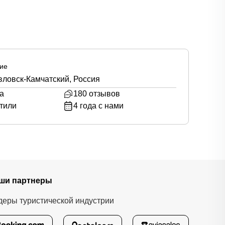
ие
ловск-Камчатский, Россия
а
180
отзывов
тили
4
года с нами
ши партнеры
деры туристической индустрии