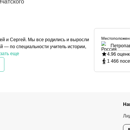
мчатского
Местоположен
ей и Сергей. Мы все родились и выросли
Петропав
ей — по специальности учитель истории,
зать еще
4.96
оценк
1 466
посе
На
Ли