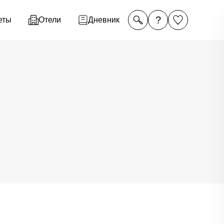
?
еты
Отели
Дневник