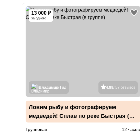
13 000 ₽
за одного
Владимир
/ Гид
4.89
/ 57 отзывов
Ловим рыбу и фотографируем
медведей! Сплав по реке Быстрая (в
группе)
Групповая
12 часов