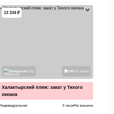
13 334 ₽
16 
Владислав
/ Гид
4.95
/ 61 отзыв
Халактырский пляж: закат у Тихого
Соп
океана
ком
Индивидуальная
3 часа
На машине
Индив