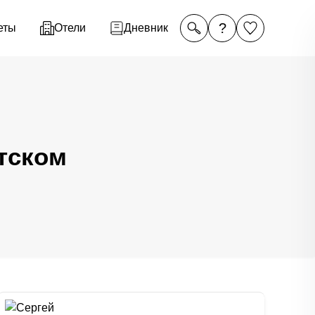
?
еты
Отели
Дневник
тском