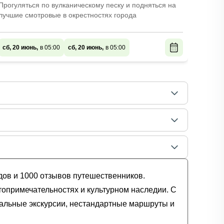
Прогуляться по вулканическому песку и подняться на
Взглян
лучшие смотровые в окрестностях города
отдохн
в 
сб, 20 июнь,
в 05:00
сб, 20 июнь,
в 05:00
сб, 20
B
дов и 1000 отзывов путешественников.
топримечательностях и культурном наследии. С
уальные экскурсии, нестандартные маршруты и