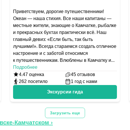
Приветствуем, дорогие путешественники!
Океан — наша стихия. Все наши капитаны —
местные жители, знающие о Камчатке, рыбалке
и прекрасных бухтах практически всё. Наш
главный девиз: «Если быть, так быть
лучшими!». Всегда стараемся создать отличное
настроение и с заботой относимся
к путешественникам. Влюблены в Камчатку и
...
Подробнее
4.47
оценка
45
отзывов
262
посетило
1
год с нами
Экскурсии гида
Загрузить еще
вске-Камчатском
›