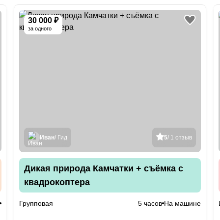
30 000 ₽
за одного
Иван
/ Гид
5
/ 1 отзыв
Дикая природа Камчатки + съёмка с
квадрокоптера
Групповая
5 часов
На машине