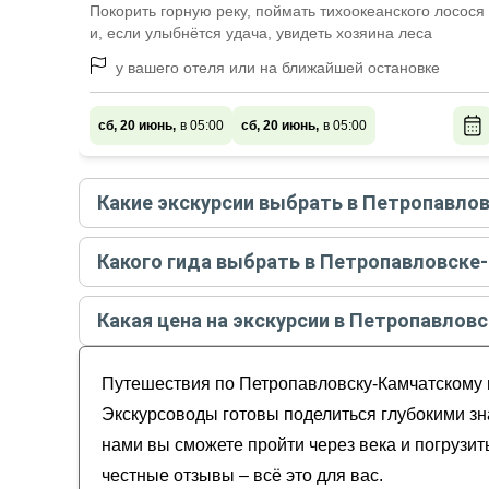
Покорить горную реку, поймать тихоокеанского лосося
и, если улыбнётся удача, увидеть хозяина леса
у вашего отеля или на ближайшей остановке
сб, 20 июнь,
в 05:00
сб, 20 июнь,
в 05:00
Какие экскурсии выбрать в Петропавло
Самые популярные экскурсии
в Петропавловск
Какого гида выбрать в Петропавловске
Ловим рыбу и фотографируем медведей! Спл
Лучшие гиды
в Петропавловске-Камчатском
по 
Дикая природа Камчатки + съёмка с квадрок
Какая цена на экскурсии в Петропавловс
Халактырский пляж: закат у Тихого океана
Владислав
Сопка Мишенная и термальный комплекс «З
Стоимость экскурсии
в Петропавловске-Камчат
Валентин
Прогулка на катере за ворота Авачинской б
Путешествия по Петропавловску-Камчатскому в
Сергей
Иван
Экскурсоводы готовы поделиться глубокими зн
Алексей
нами вы сможете пройти через века и погрузи
честные отзывы – всё это для вас.