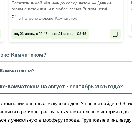
Посетить зимой Мишенную сопку, летом — Дачные
горячие источники и в любое время Вилючинский
перевал
в Петропавловске-Камчатском
вс, 21 июнь,
в 03:45
вс, 21 июнь,
в 03:45
вске-Камчатском?
е-Камчатском
в
августе - сентябре
2026
года:
-Камчатском?
ав по реке Быстрая (в группе)
рейтингу и отзывам в
августе
2026
года:
оптера
ке-Камчатском на август - сентябрь 2026 года?
еленовские озерки»
ском
на
август - сентябрь
2026
года от
7 000
до
270 000
RU
ухты
 компании опытных экскурсоводов. У нас вы найдете 68 ги
аниями о регионе, рассказать увлекательные истории о дос
ться в уникальную атмосферу города. Групповые и индивид