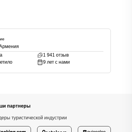
ие
 Армения
а
1 941
отзыв
етило
9
лет с нами
ши партнеры
деры туристической индустрии