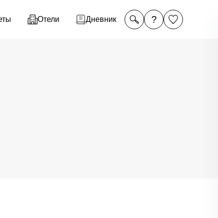
?
еты
Отели
Дневник