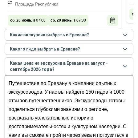
экскурсии
Гег
Площадь Республики
сб,
сб, 20 июнь,
в 07:00
сб, 20 июнь,
в 07:00
Какие экскурсии выбрать в Ереване?
Самые популярные экскурсии
в Ереване
в
августе
Какого гида выбрать в Ереване?
- сентябре
2026
года:
Лучшие гиды
в Ереване
по рейтингу и отзывам в
Каменная симфония Гарни, скальный Гегард и
Какая цена на экскурсии в Ереване на август -
августе
2026
года:
обед на озере Севан (в группе)
сентябрь 2026 года?
Зара
Трилогия Армении: Цахкадзор, Севан
Стоимость экскурсии
в Ереване
на
август -
Гурген
Путешествия по Еревану в компании опытных
и Дилижан
сентябрь
2026
года от
7
до
485
EUR
Сюзанна
Все грани Еревана: путешествие во времени
экскурсоводов. У нас вы найдете 150 гидов и 1000
Ваграм и Александра
Ереван известный и неизведанный
отзывов путешественников. Экскурсоводы готовы
Арарат
Гарни, Гегард и мастер-класс по
поделиться глубокими знаниями о регионе,
выпечке лаваша
рассказать увлекательные истории о
достопримечательностях и культурном наследии. С
нами вы сможете пройти через века и погрузиться в