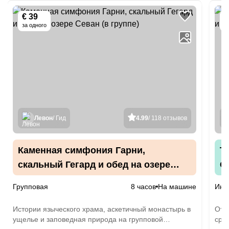
€ 39
€
за одного
Левон
/ Гид
4.99
/ 118 отзывов
Каменная симфония Гарни,
Т
скальный Гегард и обед на озере
С
Севан (в группе)
Групповая
8 часов
На машине
Инд
Истории языческого храма, аскетичный монастырь в
Отдо
ущелье и заповедная природа на групповой
сре