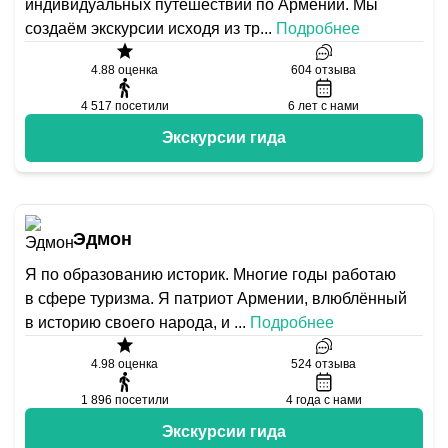
индивидуальных путешествий по Армении. Мы
создаём экскурсии исходя из тр
...
Подробнее
4.88
оценка
604
отзыва
4 517
посетили
6
лет с нами
Экскурсии гида
Эдмон
Я по образованию историк. Многие годы работаю
в сфере туризма. Я патриот Армении, влюблённый
в историю своего народа, и
...
Подробнее
4.98
оценка
524
отзыва
1 896
посетили
4
года с нами
Экскурсии гида