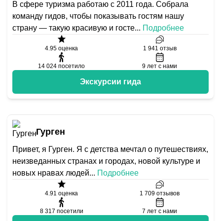
В сфере туризма работаю с 2011 года. Собрала
команду гидов, чтобы показывать гостям нашу
страну — такую красивую и госте
...
Подробнее
4.95
оценка
1 941
отзыв
14 024
посетило
9
лет с нами
Экскурсии гида
Гурген
Привет, я Гурген. Я с детства мечтал о путешествиях,
неизведанных странах и городах, новой культуре и
новых нравах людей
...
Подробнее
4.91
оценка
1 709
отзывов
8 317
посетили
7
лет с нами