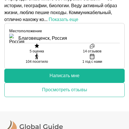
истории, географии, биологии. Веду активный образ
жизни, люблю пешие походы. Коммуникабельный,
отлично нахожу ко...
Показать еще
Местоположение
Благовещенск, Россия
5
оценка
14
отзывов
104
посетило
1
год с нами
Написать мне
Просмотреть отзывы