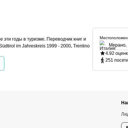
Местоположен
 эти годы в туризме. Переводчик книг и
Мерано,
dtirol im Jahreskreis 1999 - 2000, Trentino
4.92
оценк
251
посет
На
Ли