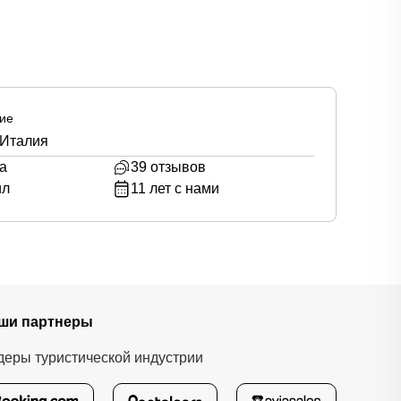
ие
 Италия
а
39
отзывов
ил
11
лет с нами
ши партнеры
деры туристической индустрии