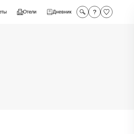
?
еты
Отели
Дневник