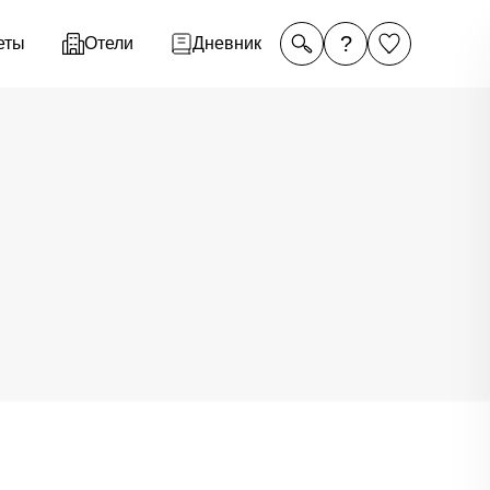
?
еты
Отели
Дневник