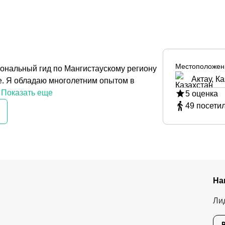
Местоположен
иональный гид по Мангистаускому региону
Актау, К
не. Я обладаю многолетним опытом в
Показать еще
5
оценка
49
посети
На
Ли