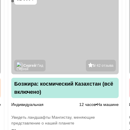
Сергей
/ Гид
5
/ 42 отзыва
Бозжира: космический Казахстан (всё
включено)
е
Индивидуальная
12 часов
На машине
Увидеть ландшафты Мангистау, меняющие
представление о нашей планете