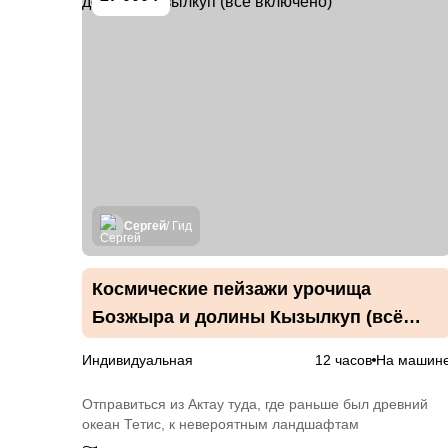
Сергей
/ Гид
Космические пейзажи урочища
Бозжыра и долины Кызылкуп (всё
включено)
Индивидуальная
12 часов
На машин
Отправиться из Актау туда, где раньше был древний
океан Тетис, к невероятным ландшафтам