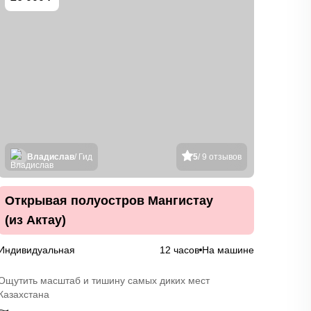
Владислав
/ Гид
5
/ 9 отзывов
Открывая полуостров Мангистау
Сал
(из Актау)
Индивидуальная
12 часов
На машине
Индив
Ощутить масштаб и тишину самых диких мест
Познак
Казахстана
не бла