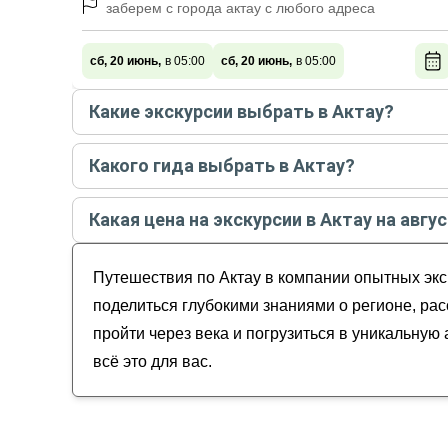
заберем с города актау с любого адреса
сб, 20 июнь,
в 05:00
сб, 20 июнь,
в 05:00
Какие экскурсии выбрать в Актау?
Самые популярные экскурсии
в Актау
в
августе
Какого гида выбрать в Актау?
Космические пейзажи урочища Бозжыра и д
Лучшие гиды
в Актау
по рейтингу и отзывам в
а
Бозжира: космический Казахстан (всё включ
Какая цена на экскурсии в Актау на авгус
Открывая полуостров Мангистау (из Актау)
Сергей
Салем, Актау!
Стоимость экскурсии
в Актау
на
август - сентяб
Владислав
Тайны Мангистау: от впадины Карагие до Б
Путешествия по Актау в компании опытных экс
Сергей
Игорь
поделиться глубокими знаниями о регионе, ра
Денис
пройти через века и погрузиться в уникальну
всё это для вас.