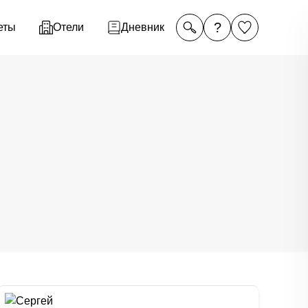
?
еты
Отели
Дневник