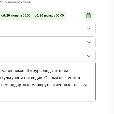
у вашего отеля
у п
сб, 20 июнь,
в 05:00
сб, 20 июнь,
в 05:00
сб, 20
шественников. Экскурсоводы готовы
и культурном наследии. С нами вы сможете
и, нестандартные маршруты и честные отзывы –