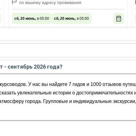
по вашему адресу проживания
сб, 20 июнь,
в 05:00
сб, 20 июнь,
в 05:00
 - сентябре
2026
года:
олины Кызылкуп (всё включено)
вгусте
2026
года:
ено)
т - сентябрь 2026 года?
рь
2026
года от
10 800
до
37 000
RUB
озжиры и Кызылкупа
курсоводов. У нас вы найдете 7 гидов и 1000 отзывов путе
ссказать увлекательные истории о достопримечательностях 
ю атмосферу города. Групповые и индивидуальные экскурси