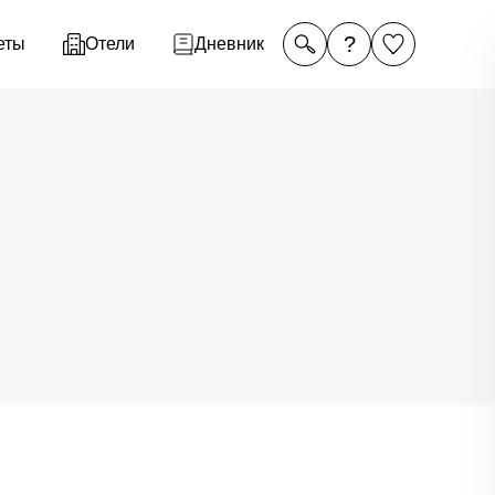
?
еты
Отели
Дневник