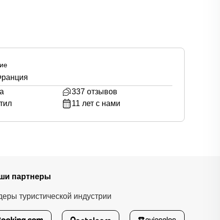
ие
Франция
а
337
отзывов
тил
11
лет с нами
ши партнеры
деры туристической индустрии