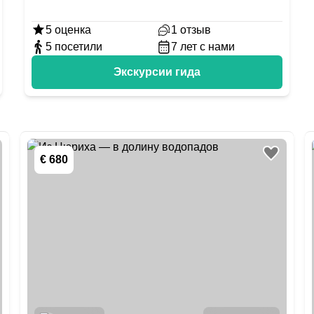
5
оценка
1
отзыв
5
посетили
7
лет с нами
Экскурсии гида
€ 680