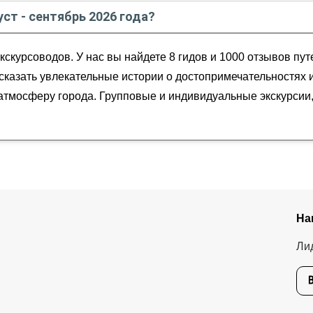
в
августе
2026
года:
уст - сентябрь 2026 года?
шествие из Цюриха
ябрь
2026
года от
12
до
680
EUR
скурсоводов. У нас вы найдете 8 гидов и 1000 отзывов пу
ссказать увлекательные истории о достопримечательностях 
ю атмосферу города. Групповые и индивидуальные экскурси
На
Ли