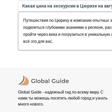
Лучшие гиды
в Цюрихе
по рейтингу и отзывам 
Из Цюриха — в долину водопадов
Какая цена на экскурсии в Цюрихе на авг
Личное свидание с Цюрихом
Алексей
Лихтенштейн + термальные источники: путе
Стоимость экскурсии
в Цюрихе
на
август - сент
Лиана
Цюрих — путешествие во времени
Путешествия по Цюриху в компании опытных эк
Юлия
Юлия
поделиться глубокими знаниями о регионе, ра
Юлия
пройти через века и погрузиться в уникальну
всё это для вас.
Global Guide - надежный гид по всему миру. С
нами ты можешь посетить любой город и узнать
много нового.