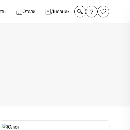
?
еты
Отели
Дневник