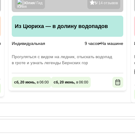
Юлия
/ Гид
5
/ 14 отзывов
Из Цюриха — в долину водопадов
м
Индивидуальная
9 часов
На машине
Прогуляться с видом на ледник, отыскать водопад
в гроте и узнать легенды Бернских гор
сб, 20 июнь,
в 06:00
сб, 20 июнь,
в 06:00
те - сентябре
2026
года: