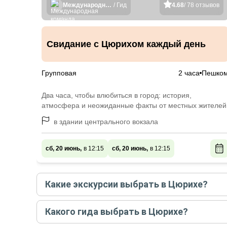
Международная команда гидов
/ Гид
4.68
/ 78 отзывов
Свидание с Цюрихом каждый день
Групповая
2 часа
Пешко
Два часа, чтобы влюбиться в город: история,
атмосфера и неожиданные факты от местных жителей
в здании центрального вокзала
сб, 20 июнь,
в 12:15
сб, 20 июнь,
в 12:15
Какие экскурсии выбрать в Цюрихе?
Самые популярные экскурсии
в Цюрихе
в
авгус
Какого гида выбрать в Цюрихе?
Свидание с Цюрихом каждый день