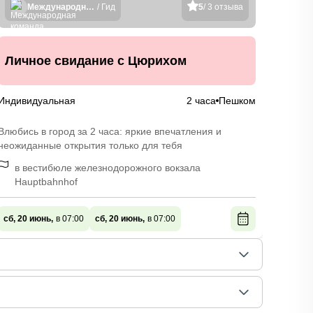
Международная команда гидов
/ Гид
5
/ 3 отзыва
Лих
Личное свидание с Цюрихом
ист
Индивидуальная
2 часа
Пешком
Индив
Влюбись в город за 2 часа: яркие впечатления и
Посети
неожиданные открытия только для тебя
швейца
в вестибюле железнодорожного вокзала
у в
Hauptbahnhof
сб, 20
сб, 20 июнь,
в 07:00
сб, 20 июнь,
в 07:00