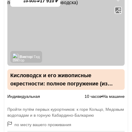
17 910 ₽
19 900 ₽
-
10
%
Виктор
/ Гид
Кисловодск и его живописные
окрестности: полное погружение (из
Железноводска)
Индивидуальная
10 часов
На машине
Пройти путём первых курортников: к горе Кольцо, Медовым
водопадам и в горную Кабардино-Балкарию
по месту вашего проживания