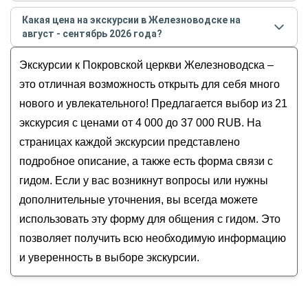
Самые популярные экскурсии
в Железноводске
в
Лермонтовский источник
Какая цена на экскурсии в Железноводске на
августе - сентябре
2026
года:
Пушкинская галерея
август - сентябрь 2026 года?
Железноводск: русская Швейцария
Гора Железная
Стоимость экскурсии
в Железноводске
на
август -
Идиллический Железноводск
Экскурсии к Покровской церкви Железноводска –
Дворец эмира Бухарского
сентябрь
2026
года от
4 000
до
37 000
RUB
Затерянный Железноводск: из настоящего
Грот Дианы
это отличная возможность открыть для себя много
в прошлое
нового и увлекательного! Предлагается выбор из 21
Золотое кольцо Кавказа: 5 городов за 1 день (из
экскурсия с ценами от 4 000 до 37 000 RUB. На
Железноводска)
страницах каждой экскурсии представлено
Поездка к 17 гор-лакколитам КавМинВод
подробное описание, а также есть форма связи с
гидом. Если у вас возникнут вопросы или нужны
дополнительные уточнения, вы всегда можете
использовать эту форму для общения с гидом. Это
позволяет получить всю необходимую информацию
и уверенность в выборе экскурсии.