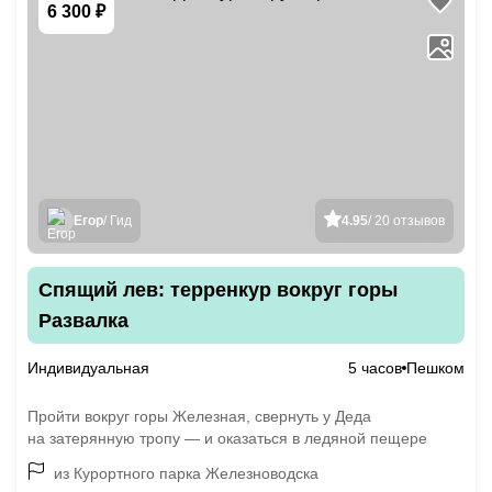
6 300 ₽
Егор
/ Гид
4.95
/ 20 отзывов
Спящий лев: терренкур вокруг горы
Развалка
Индивидуальная
5 часов
Пешком
Пройти вокруг горы Железная, свернуть у Деда
на затерянную тропу — и оказаться в ледяной пещере
из Курортного парка Железноводска