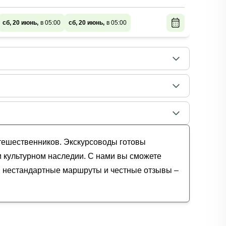
У в
сб, 20 июнь,
в 05:00
сб, 20 июнь,
в 05:00
сб, 20
утешественников. Экскурсоводы готовы
и культурном наследии. С нами вы сможете
и, нестандартные маршруты и честные отзывы –