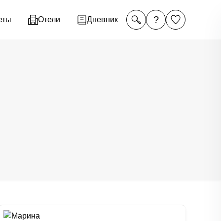
?
еты
Отели
Дневник