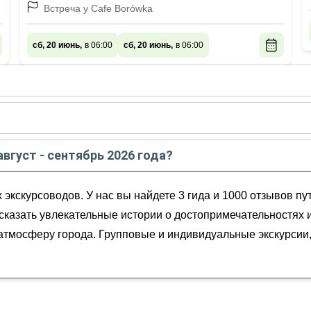
острова
Встреча у Cafe Borówka
сб, 20 июнь,
в 06:00
сб, 20 июнь,
в 06:00
густе - сентябре
2026
года:
ам в
августе
2026
года:
август - сентябрь 2026 года?
ин город
ентябрь
2026
года от
30
до
180
EUR
экскурсоводов. У нас вы найдете 3 гида и 1000 отзывов п
ссказать увлекательные истории о достопримечательностях 
ю атмосферу города. Групповые и индивидуальные экскурси