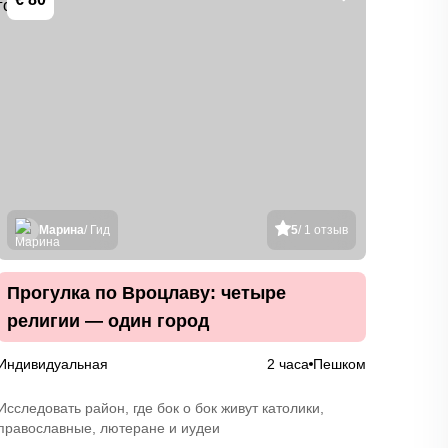
Марина
/ Гид
5
/ 1 отзыв
Прогулка по Вроцлаву: четыре
По 
религии — один город
Индивидуальная
2 часа
Пешком
Индив
Исследовать район, где бок о бок живут католики,
«Столь
православные, лютеране и иудеи
собран