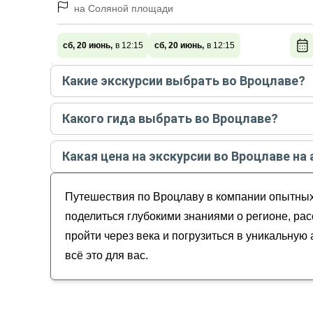
на Соляной площади
сб, 20 июнь,
в 12:15
сб, 20 июнь,
в 12:15
Какие экскурсии выбрать во Вроцлаве?
Самые популярные экскурсии
во Вроцлаве
в
ав
Какого гида выбрать во Вроцлаве?
Свидание с Вроцлавом каждый день
Лучшие гиды
во Вроцлаве
по рейтингу и отзыв
Большое путешествие по Вроцлаву
Какая цена на экскурсии во Вроцлаве на 
Прогулка по Вроцлаву: четыре религии — од
Алеся
По следам тайн и легенд Вроцлава
Стоимость экскурсии
во Вроцлаве
на
август - с
Дмитрий
ВроцLOVE: узнать и влюбиться
Путешествия по Вроцлаву в компании опытных 
Марина
поделиться глубокими знаниями о регионе, ра
пройти через века и погрузиться в уникальну
всё это для вас.