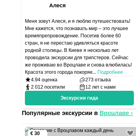
Алеся
Меня зовут Алеся, и я люблю путешествовать!
Мне кажется, что познавать мир – это лучшее
времяпрепровождение. Посетив более 60
стран, я не перестаю удивляться красоте
родной столицы. В Киеве я несколько лет
проводила экскурсии для трипстеров. Сейчас
же проживаю во Вроцлаве и снова влюбилась!
Красота этого города покоряе
...
Подробнее
4.94
оценка
273
отзыва
2 012
посетили
12
лет с нами
Экскурсии гида
Популярные экскурсии в
Вроцлаве
›
€ 30