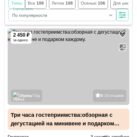
Темы
Все
108
Летом
108
Осенью
106
Для школь
Сортировать:
По популярности
2 450 ₽
за одного
Ирина
/ Гид
5
/ 10 отзывов
Три часа гостеприимства:обзорная с
дегустацией на минивене и подарком
каждому.
Групповая
3 часа
На автобусе