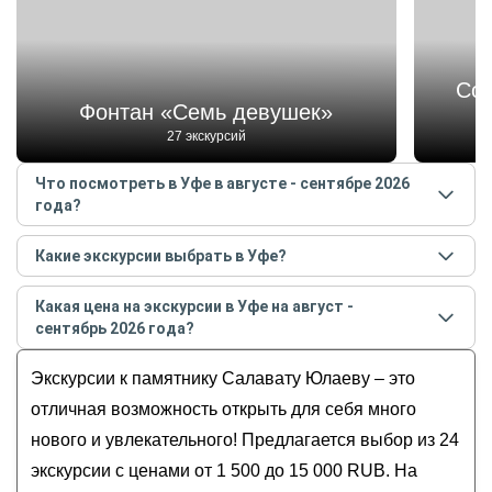
Соб
Фонтан «Семь девушек»
27 экскурсий
Что посмотреть в Уфе в августе - сентябре 2026
года?
Самые популярные места
в Уфе
в
августе -
Какие экскурсии выбрать в Уфе?
сентябре
2026
года:
Самые популярные экскурсии
в Уфе
в
августе -
Фонтан «Семь девушек»
Какая цена на экскурсии в Уфе на август -
сентябре
2026
года:
Собор Рождества Пресвятой Богородицы
сентябрь 2026 года?
Три часа гостеприимства:обзорная с
Памятник Салавату Юлаеву
Стоимость экскурсии
в Уфе
на
август - сентябрь
дегустацией на минивене и подарком каждому.
Экскурсии к памятнику Салавату Юлаеву – это
Арт-квадрат
2026
года от
1 500
до
15 000
RUB
Гастрономическое путешествие по Уфе: от
Голубое озеро
отличная возможность открыть для себя много
лимонов до кумыса
нового и увлекательного! Предлагается выбор из 24
Вечерняя Уфа на автомобиле
экскурсии с ценами от 1 500 до 15 000 RUB. На
Старая Уфа: индивидуальная обзорная