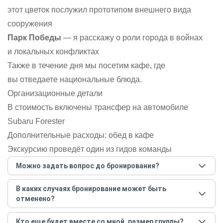
этот цветок послужил прототипом внешнего вида
сооружения
Парк Победы
— я расскажу о роли города в войнах
и локальных конфликтах
Также в течение дня мы посетим кафе, где
вы отведаете национальные блюда.
Организационные детали
В стоимость включены трансфер на автомобиле
Subaru Forester
Дополнительные расходы: обед в кафе
Экскурсию проведёт один из гидов команды
Можно задать вопрос до бронирования?
Достаточно перейти по ссылке «Задать вопрос» и
В каких случаях бронирование может быть
написать гиду. Платить при этом не нужно. Сначала
отменено?
согласуйте с гидом интересующие вас вопросы и после
этого бронируйте экскурсию.
Задать вопрос
.
Только в случае неблагоприятных погодных условий,
Кто еще будет вместе со мной, размер группы?
например, если экскурсия на кораблике, а по прогнозу