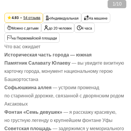
1
/
10
4.93
54 отзыва
Индивидуальная
На машине
Можно с детьми
до 20 человек
4 часа
на Первомайской площади
Что вас ожидает
Историческая часть города — южная
Памятник Салавату Юлаеву
— вы увидите визитную
карточку города, монумент национальному герою
Башкортостана
Софьюшкина аллея
— устроим променад
по старинной дорожке, связанной с дворянским родом
Аксаковых
Фонтан «Семь девушек»
— я расскажу красивую,
но грустную легенду о крупнейшем фонтане Уфы
Советская площадь
— задержимся у мемориального