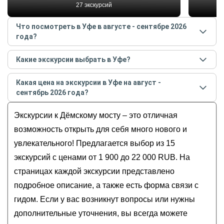
27 экскурсий
Что посмотреть в Уфе в августе - сентябре 2026
года?
Самые популярные места
в Уфе
в
августе -
Какие экскурсии выбрать в Уфе?
сентябре
2026
года:
Самые популярные экскурсии
в Уфе
в
августе -
Фонтан «Семь девушек»
Какая цена на экскурсии в Уфе на август -
сентябре
2026
года:
Собор Рождества Пресвятой Богородицы
сентябрь 2026 года?
Старая Уфа: индивидуальная обзорная
Памятник Салавату Юлаеву
Стоимость экскурсии
в Уфе
на
август - сентябрь
экскурсия по историческому центру
Экскурсии к Дёмскому мосту – это отличная
Арт-квадрат
2026
года от
1 900
до
22 000
RUB
Исторический центр Уфы: обзорная экскурсия
Голубое озеро
возможность открыть для себя много нового и
Уфа: первые впечатления
увлекательного! Предлагается выбор из 15
Иммерсивная обзорная экскурсия по Уфе
экскурсий с ценами от 1 900 до 22 000 RUB. На
Добро пожаловать в Уфу!
страницах каждой экскурсии представлено
подробное описание, а также есть форма связи с
гидом. Если у вас возникнут вопросы или нужны
дополнительные уточнения, вы всегда можете