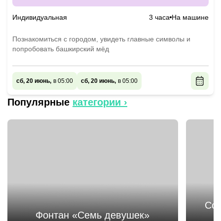
Индивидуальная
3 часа
На машине
Познакомиться с городом, увидеть главные символы и
попробовать башкирский мёд
сб, 20 июнь,
в 05:00
сб, 20 июнь,
в 05:00
Популярные
категории ›
Соб
Фонтан «Семь девушек»