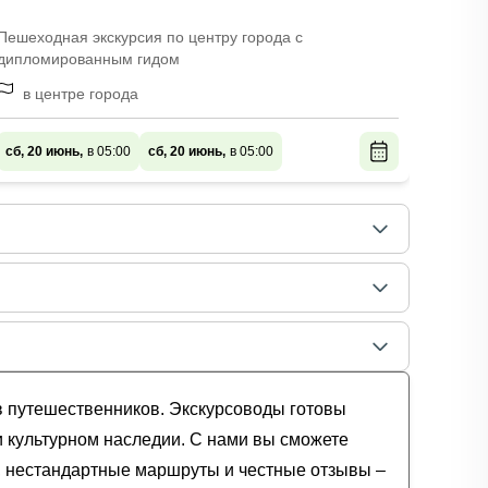
Пешеходная экскурсия по центру города с
Колори
дипломированным гидом
авто-п
в центре города
сб, 20
сб, 20 июнь,
в 05:00
сб, 20 июнь,
в 05:00
в путешественников. Экскурсоводы готовы
и культурном наследии. С нами вы сможете
и, нестандартные маршруты и честные отзывы –