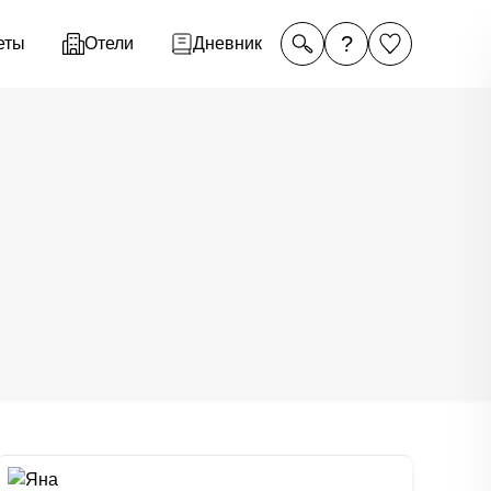
?
еты
Отели
Дневник