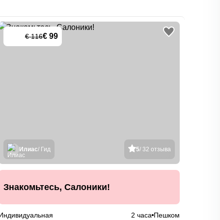
€ 99
€ 2
€ 116
-
15
%
Илиас
/ Гид
5
/ 32 отзыва
Гор
Знакомьтесь, Салоники!
окр
Индивидуальная
2 часа
Пешком
Индив