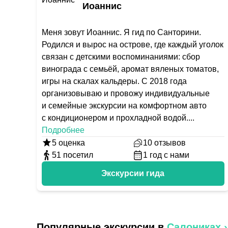
Иоаннис
Меня зовут Иоаннис. Я гид по Санторини.
Родился и вырос на острове, где каждый уголок
связан с детскими воспоминаниями: сбор
винограда с семьёй, аромат вяленых томатов,
игры на скалах кальдеры. С 2018 года
организовываю и провожу индивидуальные
и семейные экскурсии на комфортном авто
с кондиционером и прохладной водой.
...
Подробнее
5
оценка
10
отзывов
51
посетил
1
год с нами
Экскурсии гида
Популярные экскурсии в
Салониках
›