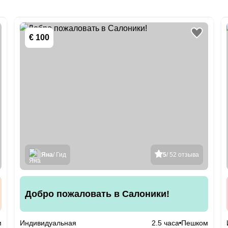
€ 100
Яна
/ Гид
5
/ 52 отзыва
Добро пожаловать в Салоники!
м
Индивидуальная
2.5 часа
Пешком