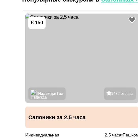
€ 150
Надежда
/ Гид
5
/ 32 отзыва
Салоники за 2,5 часа
Индивидуальная
2.5 часа
Пешко