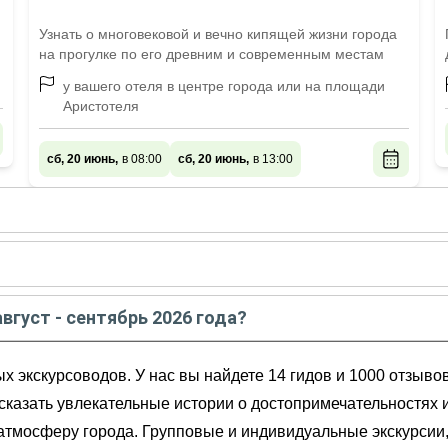
Узнать о многовековой и вечно кипящей жизни города
на прогулке по его древним и современным местам
у вашего отеля в центре города или на площади
Аристотеля
сб, 20 июнь,
в 08:00
сб, 20 июнь,
в 13:00
густе - сентябре
2026
года:
ам в
августе
2026
года:
август - сентябрь 2026 года?
з Салоников
ентябрь
2026
года от
99
до
490
EUR
онии
 экскурсоводов. У нас вы найдете 14 гидов и 1000 отзыво
ссказать увлекательные истории о достопримечательностях 
ю атмосферу города. Групповые и индивидуальные экскурси