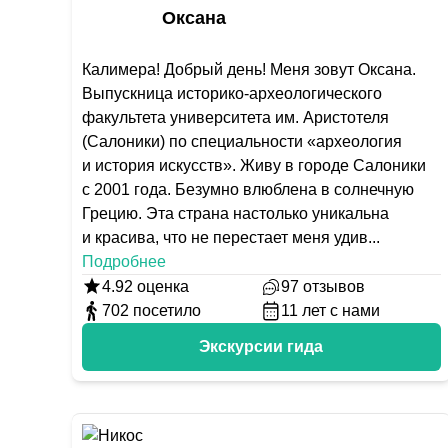
Оксана
Калимера! Добрый день! Меня зовут Оксана.
Выпускница историко-археологического
факультета университета им. Аристотеля
(Салоники) по специальности «археология
и история искусств». Живу в городе Салоники
с 2001 года. Безумно влюблена в солнечную
Грецию. Эта страна настолько уникальна
и красива, что не перестает меня удив
...
Подробнее
4.92
оценка
97
отзывов
702
посетило
11
лет с нами
Экскурсии гида