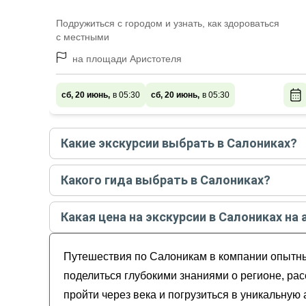
Подружиться с городом и узнать, как здороваться
с местными
на площади Аристотеля
сб, 20 июнь,
в 05:30
сб, 20 июнь,
в 05:30
Какие экскурсии выбрать в Салониках?
Самые популярные экскурсии
в Салониках
в
ав
Какого гида выбрать в Салониках?
Салоники за 2,5 часа
Лучшие гиды
в Салониках
по рейтингу и отзыв
Добро пожаловать в Салоники!
Какая цена на экскурсии в Салониках на 
Знакомьтесь, Салоники!
Оксана
Гора Олимп и ее живописные окрестности и
Стоимость экскурсии
в Салониках
на
август - с
Илиас
Вергина: погрузиться в мир Древней Макед
Путешествия по Салоникам в компании опытных
Яна
Никос
поделиться глубокими знаниями о регионе, ра
Тигран
пройти через века и погрузиться в уникальну