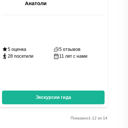
Анатоли
5
оценка
5
отзывов
28
посетили
11
лет с нами
Экскурсии гида
Показано
1-12 из 14