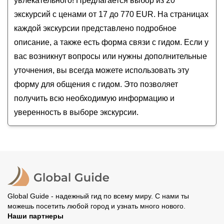
увлекательного! Предлагается выбор из 20
джипах, багги или квадроциклах
экскурсий с ценами от 17 до 770 EUR. На страницах
Рафтинг в каньоне Кёпрюлю из Сиде
каждой экскурсии представлено подробное
Ваш идеальный день в Анталье
описание, а также есть форма связи с гидом. Если у
вас возникнут вопросы или нужны дополнительные
уточнения, вы всегда можете использовать эту
форму для общения с гидом. Это позволяет
получить всю необходимую информацию и
уверенность в выборе экскурсии.
Global Guide - надежный гид по всему миру. С нами ты
можешь посетить любой город и узнать много нового.
Наши партнеры