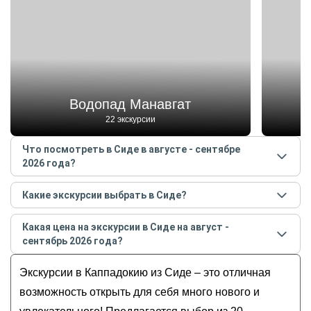
Водопад Манавгат
22 экскурсии
Что посмотреть в Сиде в августе - сентябре
2026 года?
Самые популярные места
в Сиде
в
августе -
Какие экскурсии выбрать в Сиде?
сентябре
2026
года:
Самые популярные экскурсии
в Сиде
в
августе -
Водопад Манавгат
Какая цена на экскурсии в Сиде на август -
сентябре
2026
года:
Озеро Салда
сентябрь 2026 года?
Из Сиде в Каппадокию — двухдневное
Античный город
Стоимость экскурсии
в Сиде
на
август - сентябрь
путешествие
Экскурсии в Каппадокию из Сиде – это отличная
Храм Аполлона
2026
года от
17
до
770
EUR
Двухдневная поездка из Сиде в Каппадокию
Амфитеатр
возможность открыть для себя много нового и
Идеальный микс: рафтинг, зиплайн и сафари на