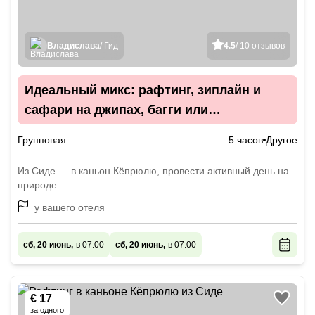
Владислава
/ Гид
4.5
/ 10 отзывов
Идеальный микс: рафтинг, зиплайн и
сафари на джипах, багги или
квадроциклах
Групповая
5 часов
Другое
Из Сиде — в каньон Кёпрюлю, провести активный день на
природе
у вашего отеля
сб, 20 июнь,
в 07:00
сб, 20 июнь,
в 07:00
€ 17
за одного