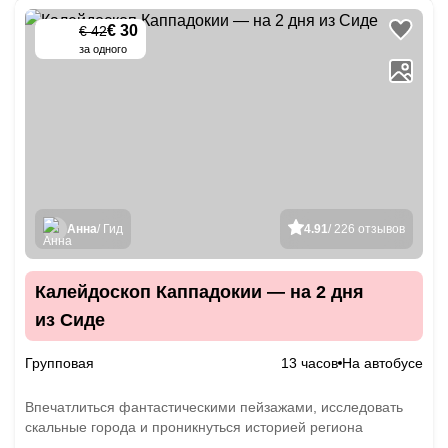
€ 30
€ 42
-
30
%
за одного
Анна
/ Гид
4.91
/ 226 отзывов
Калейдоскоп Каппадокии — на 2 дня
из Сиде
Групповая
13 часов
На автобусе
Впечатлиться фантастическими пейзажами, исследовать
скальные города и проникнуться историей региона