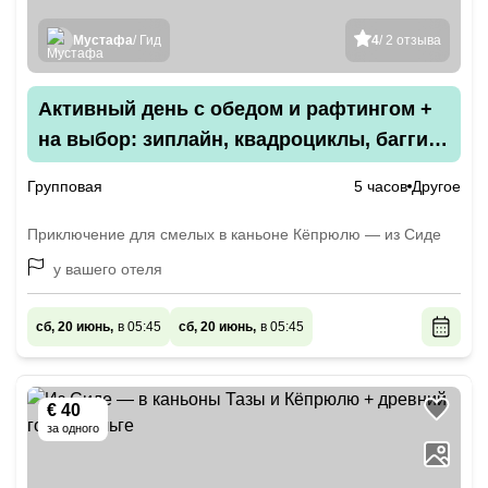
Мустафа
/ Гид
4
/ 2 отзыва
Активный день с обедом и рафтингом +
на выбор: зиплайн, квадроциклы, багги,
джип-сафари
Групповая
5 часов
Другое
Приключение для смелых в каньоне Кёпрюлю — из Сиде
у вашего отеля
сб, 20 июнь,
в 05:45
сб, 20 июнь,
в 05:45
€ 40
за одного