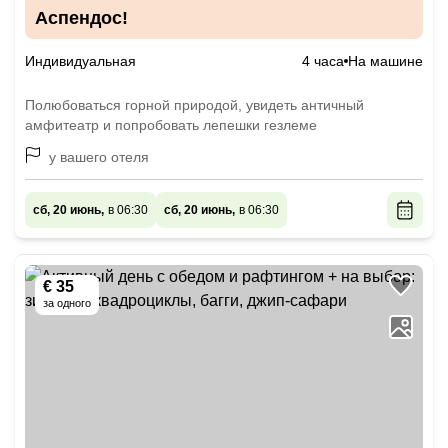
Аспендос!
Индивидуальная
4 часа
На машине
Полюбоваться горной природой, увидеть античный
амфитеатр и попробовать лепешки гезлеме
у вашего отеля
сб, 20 июнь,
в 06:30
сб, 20 июнь,
в 06:30
€ 35
за одного