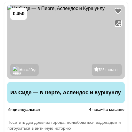
€ 450
Анна
/ Гид
5
/ 5 отзывов
Из Сиде — в Перге, Аспендос и Куршунлу
Индивидуальная
4 часа
На машине
Посетить два древних города, полюбоваться водопадом и
погрузиться в античную историю