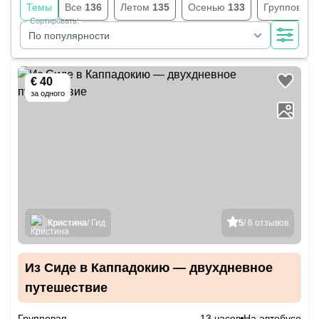
Темы
Все
136
Летом
135
Осенью
133
Групповые
Сортировать:
По популярности
€ 40
за одного
Кристина
/ Гид
5
/ 6 отзывов
Из Сиде в Каппадокию — двухдневное
путешествие
Групповая
13 часов
На автобусе