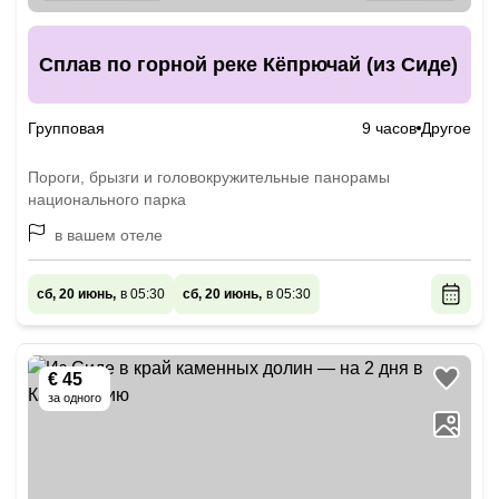
Сплав по горной реке Кёпрючай (из Сиде)
Групповая
9 часов
Другое
Пороги, брызги и головокружительные панорамы
национального парка
в вашем отеле
сб, 20 июнь,
в 05:30
сб, 20 июнь,
в 05:30
€ 45
за одного