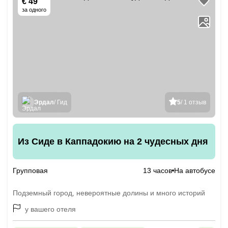
€ 49
за одного
Эрдал
/ Гид
5
/ 1 отзыв
Из Сиде в Каппадокию на 2 чудесных дня
Групповая
13 часов
На автобусе
Подземный город, невероятные долины и много историй
у вашего отеля