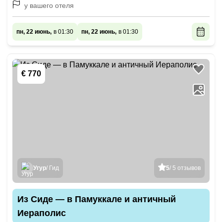
у вашего отеля
пн, 22 июнь,
в 01:30
пн, 22 июнь,
в 01:30
€ 770
Угур
/ Гид
5
/ 5 отзывов
Из Сиде — в Памуккале и античный
Иераполис