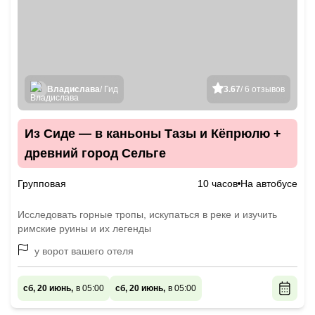
Владислава
/ Гид
3.67
/ 6 отзывов
Из Сиде — в каньоны Тазы и Кёпрюлю +
древний город Сельге
Групповая
10 часов
На автобусе
Исследовать горные тропы, искупаться в реке и изучить
римские руины и их легенды
у ворот вашего отеля
сб, 20 июнь,
в 05:00
сб, 20 июнь,
в 05:00