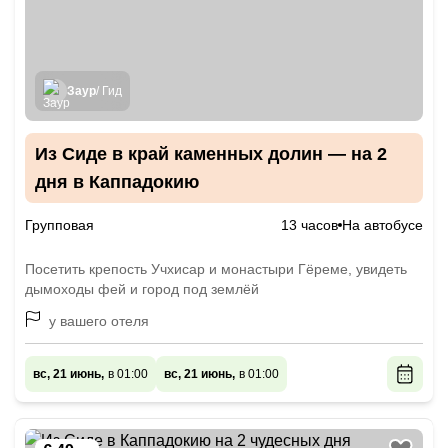
Заур
/ Гид
Из Сиде в край каменных долин — на 2
дня в Каппадокию
Групповая
13 часов
На автобусе
Посетить крепость Учхисар и монастыри Гёреме, увидеть
дымоходы фей и город под землёй
у вашего отеля
вс, 21 июнь,
в 01:00
вс, 21 июнь,
в 01:00