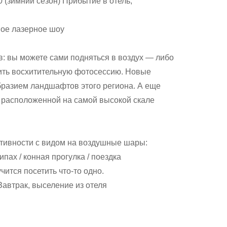
30 (зимний сезон) Прибытие в отель,
ное лазерное шоу
: вы можете сами подняться в воздух — либо
ить восхитительную фотосессию. Новые
разием ландшафтов этого региона. А еще
, расположенной на самой высокой скале
тивности с видом на воздушные шары:
ах / конная прогулка / поездка
чится посетить что-то одно.
 Завтрак, выселение из отеля