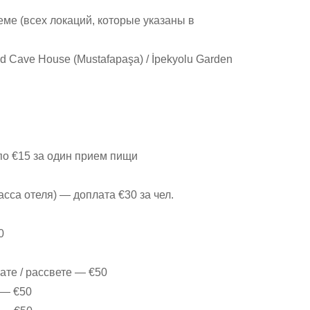
е (всех локаций, которые указаны в
 Cave House (Mustafapaşa) / ⁠İpekyolu Garden
по €15 за один прием пищи
са отеля) — доплата €30 за чел.
0
ате / рассвете — €50
 — €50