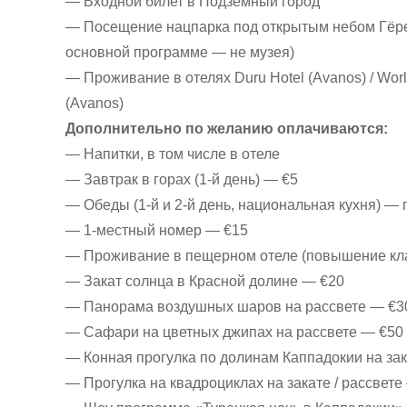
— Входной билет в Подземный город
— Посещение нацпарка под открытым небом Гёрем
основной программе — не музея)
— Проживание в отелях Duru Hotel (Avanos) / World
(Avanos)
Дополнительно по желанию оплачиваются:
— Напитки, в том числе в отеле
— Завтрак в горах (1-й день) — €5
— Обеды (1-й и 2-й день, национальная кухня) — 
— 1-местный номер — €15
— Проживание в пещерном отеле (повышение клас
— Закат солнца в Красной долине — €20
— Панорама воздушных шаров на рассвете — €3
— Сафари на цветных джипах на рассвете — €50
— Конная прогулка по долинам Каппадокии на зак
— Прогулка на квадроциклах на закате / рассвете