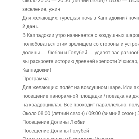
Около 20:00 — 20:30 (летний сезон) / 18:00 — 18:
заселение, ужин
Для желающих: турецкая ночь в Каппадокии / ноч
2 день
В Каппадокии утро начинается с воздушных шаров
полюбоваться этим зрелищем со стороны и устро
долины — Любви и Голубей — удивят вас разнооб
вы раскроете историю древней крепости Учхисар
Каппадокии!
Программа
Для желающих: полёт на воздушном шаре. Или ак
посещение панорамной площадки / поездка на джип
на квадроциклах. Всё проходит параллельно, полу
Около 08:00 (летний сезон) / 09:00 (зимний сезон)
Посещение Долины Любви
Посещение Долины Голубей