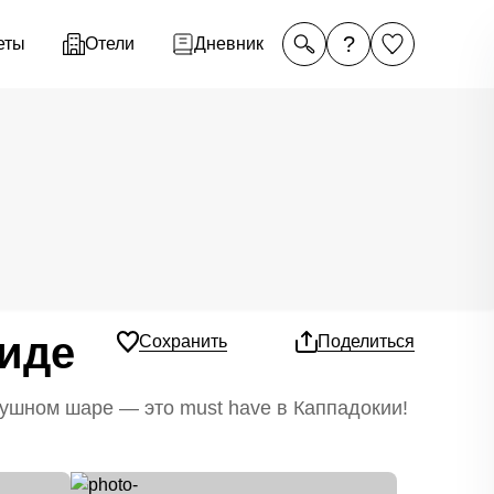
?
еты
Отели
Дневник
Сиде
Сохранить
Поделиться
ушном шаре — это must have в Каппадокии!