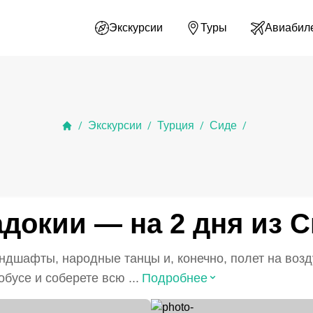
Экскурсии
Туры
Авиабил
Экскурсии
Турция
Сиде
/
/
/
/
докии — на 2 дня из 
дшафты, народные танцы и, конечно, полет на возд
⌃
бусе и соберете всю ...
Подробнее