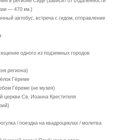
ия в регионе Сиде (зависит от отдаленности
ии — 470 км.)
онный автобус, встреча с гидом, отправление
а
сещение одного из подземных городов
хня региона)
ёлок Гёреме
бом Гёреме (не музея)
й церкви Св. Иоанна Крестителя
зий)
огулка / поездка на квадроциклах / молитва