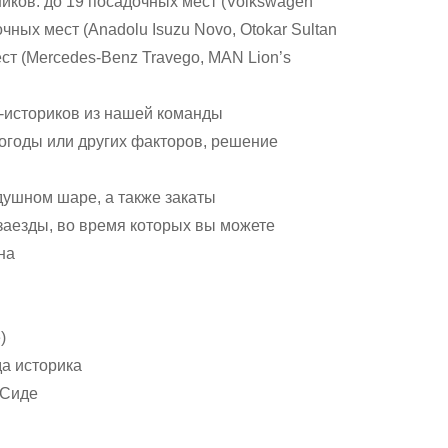
иков: до 19 посадочных мест (Volkswagen
дочных мест (Anadolu Isuzu Novo, Otokar Sultan
мест (Mercedes-Benz Travego, MAN Lion’s
-историков из нашей команды
огоды или других факторов, решение
душном шаре, а также закаты
заезды, во время которых вы можете
на
)
а историка
 Сиде