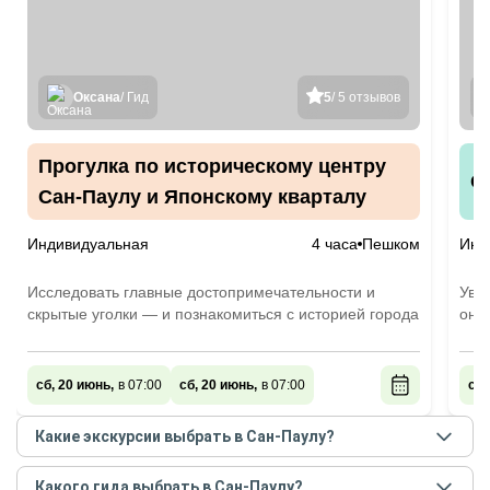
Оксана
/ Гид
5
/ 5 отзывов
Прогулка по историческому центру
С
Сан-Паулу и Японскому кварталу
Индивидуальная
4 часа
Пешком
Инд
Исследовать главные достопримечательности и
Увид
скрытые уголки — и познакомиться с историей города
он «
сб, 20 июнь,
в 07:00
сб, 20 июнь,
в 07:00
сб,
Какие экскурсии выбрать в Сан-Паулу?
Самые популярные экскурсии
в Сан-Паулу
в
Какого гида выбрать в Сан-Паулу?