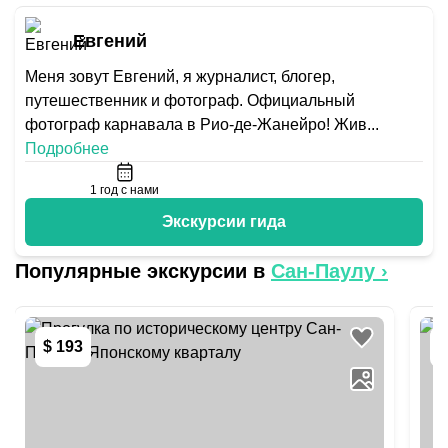
Евгений
Меня зовут Евгений, я журналист, блогер,
путешественник и фотограф. Официальный
фотограф карнавала в Рио-де-Жанейро! Жив
...
Подробнее
1
год с нами
Экскурсии гида
Популярные экскурсии в
Сан-Паулу
›
$ 193
$