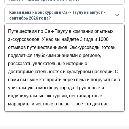
августе - сентябре
2026
года:
Лучшие гиды
в Сан-Паулу
по рейтингу и отзывам в
Прогулка по историческому центру Сан-Паулу и
Какая цена на экскурсии в Сан-Паулу на август -
августе
2026
года:
Японскому кварталу
сентябрь 2026 года?
Ольга
Сан-Паулу во время транзита
Стоимость экскурсии
в Сан-Паулу
на
август -
Оксана
Путешествия по Сан-Паулу в компании опытных
Главное и богемное: проспект Паулиста и
сентябрь
2026
года от
193
до
390
USD
Евгений
район граффити
экскурсоводов. У нас вы найдете 3 гида и 1000
отзывов путешественников. Экскурсоводы готовы
поделиться глубокими знаниями о регионе,
рассказать увлекательные истории о
достопримечательностях и культурном наследии. С
нами вы сможете пройти через века и погрузиться в
уникальную атмосферу города. Групповые и
индивидуальные экскурсии, нестандартные
маршруты и честные отзывы – всё это для вас.