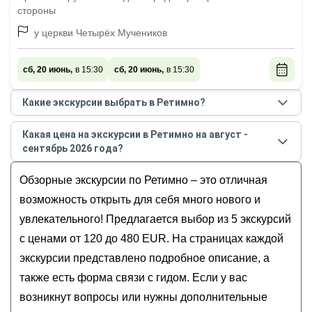
стороны
у церкви Четырёх Мучеников
сб, 20 июнь,
в 15:30
сб, 20 июнь,
в 15:30
Какие экскурсии выбрать в Ретимно?
Самые популярные экскурсии
в Ретимно
в
августе
Какая цена на экскурсии в Ретимно на август -
- сентябре
2026
года:
сентябрь 2026 года?
История Ретимно — в «Великолепном веке»
Стоимость экскурсии
в Ретимно
на
август -
Ретимно — венецианская жемчужина Крита
Обзорные экскурсии по Ретимно – это отличная
сентябрь
2026
года от
120
до
480
EUR
Культура виноделия и традиции оливкового
возможность открыть для себя много нового и
масла на Крите
увлекательного! Предлагается выбор из 5 экскурсий
В объятиях Белых гор: экскурсия по
с ценами от 120 до 480 EUR. На страницах каждой
области Ретимно
экскурсии представлено подробное описание, а
Авторская экскурсия о «русском следе» в
также есть форма связи с гидом. Если у вас
истории Ретимно
возникнут вопросы или нужны дополнительные