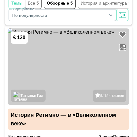
Темы
Все
5
Обзорные
5
История и архитектура
5
Сортировать:
По популярности
€ 120
Татьяна
/ Гид
5
/ 15 отзывов
История Ретимно — в «Великолепном
веке»
Индивидуальная
3 часа
Пешком