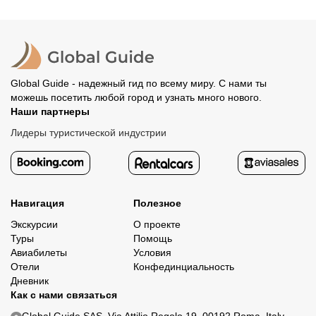
место встречи. Оставшуюся стоимость оплатите
вашего банка, обычно это занимает не более 72 часов.
организатору напрямую. В редких случаях оплата
Все остальные случаи возврата средств описаны в
полностью происходит на сайте. Тогда платить
политике возврата.
организатору напрямую не требуется.
Global Guide - надежный гид по всему миру. С нами ты
можешь посетить любой город и узнать много нового.
Наши партнеры
Лидеры туристической индустрии
Навигация
Полезное
Экскурсии
О проекте
Туры
Помощь
Авиабилеты
Условия
Отели
Конфединциальность
Дневник
Как с нами связаться