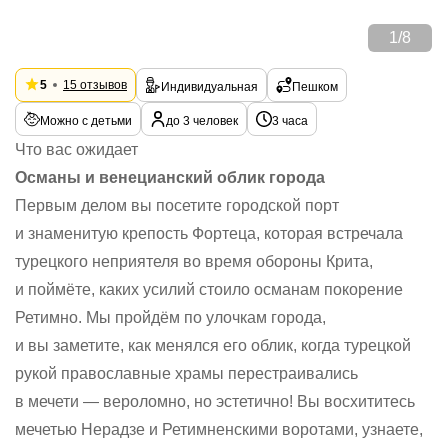
1
/
8
5
15 отзывов
Индивидуальная
Пешком
Можно с детьми
до 3 человек
3 часа
Что вас ожидает
Османы и венецианский облик города
Первым делом вы посетите городской порт
и знаменитую крепость Фортеца, которая встречала
турецкого неприятеля во время обороны Крита,
и поймёте, каких усилий стоило османам покорение
Ретимно. Мы пройдём по улочкам города,
и вы заметите, как менялся его облик, когда турецкой
рукой православные храмы перестраивались
в мечети — вероломно, но эстетично! Вы восхититесь
мечетью Нерадзе и Ретимненскими воротами, узнаете,