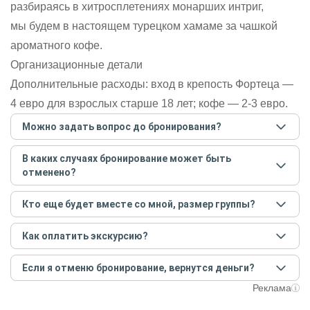
разбираясь в хитросплетениях монарших интриг,
мы будем в настоящем турецком хамаме за чашкой
ароматного кофе.
Организационные детали
Дополнительные расходы: вход в крепость Фортеца —
4 евро для взрослых старше 18 лет; кофе — 2-3 евро.
Можно задать вопрос до бронирования?
Достаточно перейти по ссылке «Задать вопрос» и
В каких случаях бронирование может быть
написать гиду. Платить при этом не нужно. Сначала
отменено?
согласуйте с гидом интересующие вас вопросы и после
этого бронируйте экскурсию.
Задать вопрос
.
Только в случае неблагоприятных погодных условий,
Кто еще будет вместе со мной, размер группы?
например, если экскурсия на кораблике, а по прогнозу
погоды аномально-сильный ветер. При этом гид
Если экскурсия индивидуальная, гид проведет встречу
предупредит вас об отмене, а мы вернем предоплату на
Как оплатить экскурсию?
только для вас и вашей компании. Если групповая — на
карту. Во всех остальных случаях экскурсия состоится.
экскурсии будут другие участники, размер зависит от
Создайте заказ на удобную дату и время, и внесите
условий конкретной экскурсии.
Если я отменю бронирование, вернутся деньги?
предоплату как можно скорее, чтобы другие
путешественники не заняли ваше место. После этого
При отмене за 48 часов или раньше мы вернем всю
Реклама
вам станут доступны контакты организатора и точное
предоплату. Скорость возврата будет зависеть от