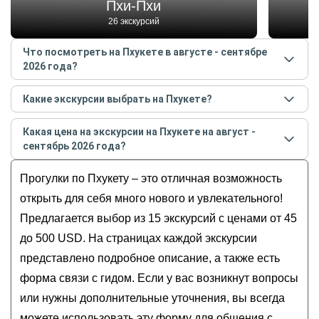
Пхи-Пхи
26 экскурсий
Что посмотреть на Пхукете в августе - сентябре
2026 года?
Самые популярные места
на Пхукете
в
августе -
Какие экскурсии выбрать на Пхукете?
сентябре
2026
года:
Самые популярные экскурсии
на Пхукете
в
августе
Пхи-Пхи
Какая цена на экскурсии на Пхукете на август -
- сентябре
2026
года:
Остров Джеймса Бонда
сентябрь 2026 года?
Сиам Нирамит: вечернее шоу на Пхукете
Озеро Чео Лан
Стоимость экскурсии
на Пхукете
на
август -
Утреннее восхождение к Большому Будде
Прогулки по Пхукету – это отличная возможность
Као Лак
сентябрь
2026
года от
45
до
500
USD
Поход сквозь тайские джунгли
Остров Майтон
открыть для себя много нового и увлекательного!
Экскурсия-треккинг: джунгли Пхукета + водопад
Предлагается выбор из 15 экскурсий с ценами от 45
Пхукет: заповедник слонов и кулинарный
до 500 USD. На страницах каждой экскурсии
мастер-класс
представлено подробное описание, а также есть
форма связи с гидом. Если у вас возникнут вопросы
или нужны дополнительные уточнения, вы всегда
можете использовать эту форму для общения с