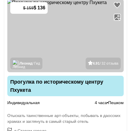
$ 136
$ 159
-
15
%
Леонид
/ Гид
4.91
/ 32 отзыва
Прогулка по историческому центру
Пхукета
Индивидуальная
4 часа
Пешком
Отыскать таинственные арт-объекты, побывать в даосских
храмах и заглянуть в самый старый отель
в Старом городе