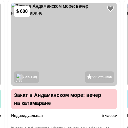
$ 600
Лев
/ Гид
5
/ 6 отзывов
Закат в Андаманском море: вечер
на катамаране
е
Индивидуальная
5 часов