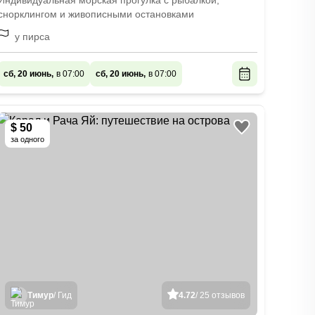
Индивидуальная морская прогулка с рыбалкой,
снорклингом и живописными остановками
у пирса
сб, 20 июнь,
в 07:00
сб, 20 июнь,
в 07:00
$ 50
за одного
Тимур
/ Гид
4.72
/ 25 отзывов