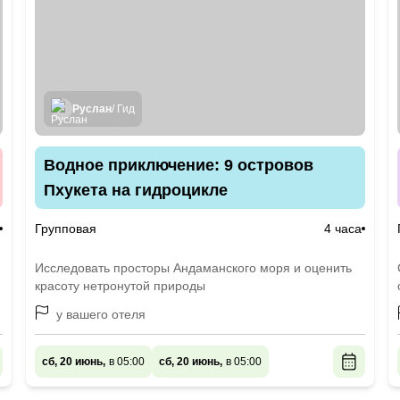
Руслан
/ Гид
Водное приключение: 9 островов
Пхукета на гидроцикле
Групповая
4 часа
Исследовать просторы Андаманского моря и оценить
красоту нетронутой природы
у вашего отеля
сб, 20 июнь,
в 05:00
сб, 20 июнь,
в 05:00