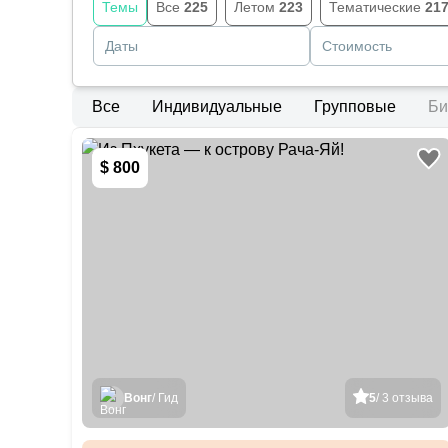
Темы
Все
225
Летом
223
Тематические
21
Даты
Стоимость
Все
Индивидуальные
Групповые
Би
$ 800
Вонг
/ Гид
5
/ 3 отзыва