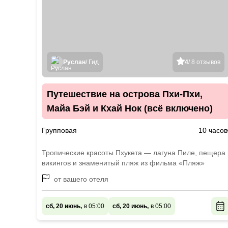
Руслан
/ Гид
4
/ 8 отзывов
Путешествие на острова Пхи-Пхи,
Майа Бэй и Кхай Нок (всё включено)
Групповая
10 часов
Тропические красоты Пхукета — лагуна Пиле, пещера
викингов и знаменитый пляж из фильма «Пляж»
от вашего отеля
сб, 20 июнь,
в 05:00
сб, 20 июнь,
в 05:00