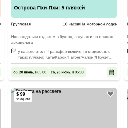
Острова Пхи-Пхи: 5 пляжей
Групповая
10 часов
На моторной лодке
Наслаждаться отдыхом в бухтах, лагунах и на пляжах
архипелага
у вашего отеля Трансфер включен в стоимость с
таких пляжей: Ката/Карон/Патонг/Чалонг/Пхукет
Таун/Кату/Калим. Трансфер с других пляжей
оплачивается дополнительно, стоимость сможет
сб, 20 июнь,
в 05:00
сб, 20 июнь,
в 05:00
сказать менеджер, когда узнает ваш отель.
$ 99
за одного