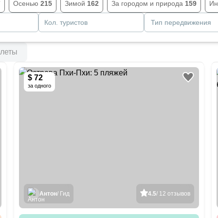
7
Осенью
215
Зимой
162
За городом и природа
159
Ин
Кол. туристов
Тип передвижения
леты
$ 72
за одного
Антон
/ Гид
4.5
/ 12 отзывов