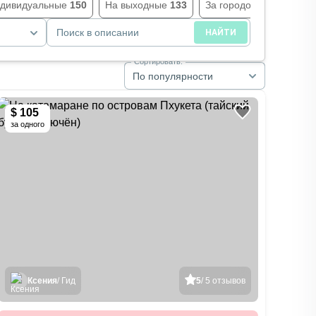
дивидуальные
150
На выходные
133
За городом
128
Экс
Поиск в описании
НАЙТИ
Сортировать:
По популярности
$ 105
за одного
Ксения
/ Гид
5
/ 5 отзывов