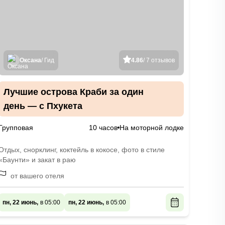
Оксана
/ Гид
4.86
/ 7 отзывов
Лучшие острова Краби за один
день — с Пхукета
Групповая
10 часов
На моторной лодке
Отдых, снорклинг, коктейль в кокосе, фото в стиле
«Баунти» и закат в раю
от вашего отеля
пн, 22 июнь,
в 05:00
пн, 22 июнь,
в 05:00