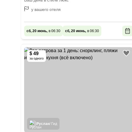
Ваш день в стиле люкс
у вашего отеля
сб, 20 июнь,
в 06:30
сб, 20 июнь,
в 06:30
$ 49
за одного
Руслан
/ Гид