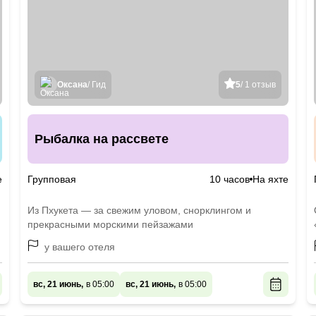
Оксана
/ Гид
5
/ 1 отзыв
Рыбалка на рассвете
е
Групповая
10 часов
На яхте
Из Пхукета — за свежим уловом, снорклингом и
прекрасными морскими пейзажами
у вашего отеля
вс, 21 июнь,
в 05:00
вс, 21 июнь,
в 05:00