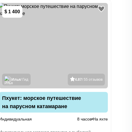
$ 1 400
Илья
/ Гид
4.87
/ 55 отзывов
Пхукет: морское путешествие
на парусном катамаране
Индивидуальная
8 часов
На яхте