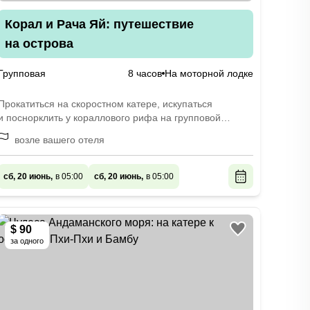
Корал и Рача Яй: путешествие
на острова
Групповая
8 часов
На моторной лодке
Прокатиться на скоростном катере, искупаться
и поснорклить у кораллового рифа на групповой
экскурсии
возле вашего отеля
сб, 20 июнь,
в 05:00
сб, 20 июнь,
в 05:00
$ 90
за одного