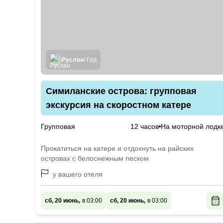
Руслан
/ Гид
Симиланские острова: групповая
экскурсия на скоростном катере
Групповая
12 часов
На моторной лодк
Прокатиться на катере и отдохнуть на райских
островах с белоснежным песком
у вашего отеля
сб, 20 июнь,
в 03:00
сб, 20 июнь,
в 03:00