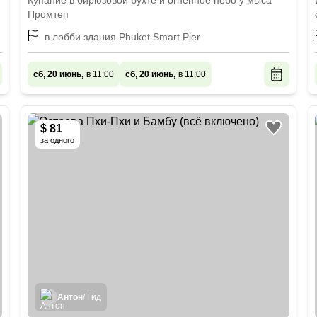
Купание в бирюзовой бухте и огненное небо у мыса
Промтеп
в лобби здания Phuket Smart Pier
сб, 20 июнь,
в 11:00
сб, 20 июнь,
в 11:00
$ 81
за одного
Антон
/ Гид