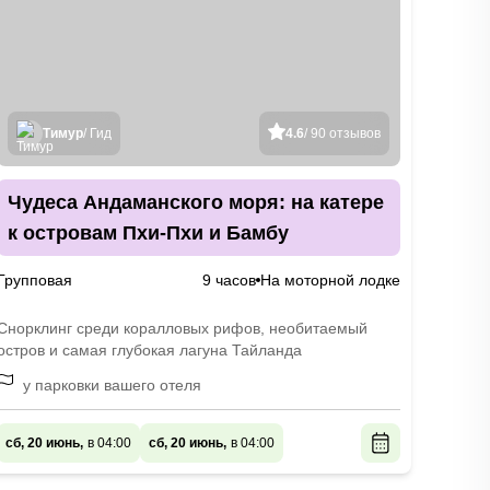
Тимур
/ Гид
4.6
/ 90 отзывов
Чудеса Андаманского моря: на катере
к островам Пхи-Пхи и Бамбу
Групповая
9 часов
На моторной лодке
Снорклинг среди коралловых рифов, необитаемый
остров и самая глубокая лагуна Тайланда
у парковки вашего отеля
сб, 20 июнь,
в 04:00
сб, 20 июнь,
в 04:00