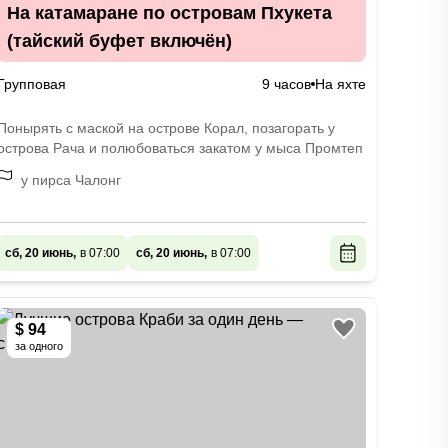
На катамаране по островам Пхукета
(тайский буфет включён)
Групповая
9 часов
На яхте
Понырять с маской на острове Корал, позагорать у
острова Рача и полюбоваться закатом у мыса Промтеп
у пирса Чалонг
сб, 20 июнь,
в 07:00
сб, 20 июнь,
в 07:00
$ 94
за одного