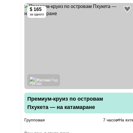
$ 165
за одного
Руслан
/ Гид
Премиум-круиз по островам
Пхукета — на катамаране
Групповая
7 часов
На яхт