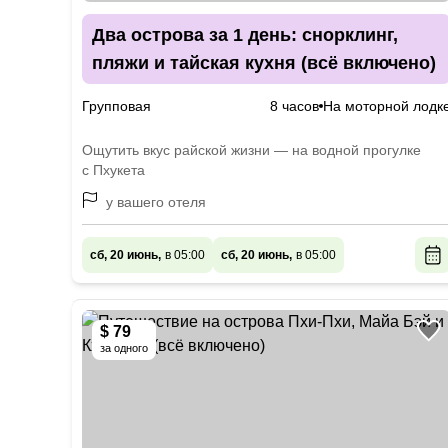
Два острова за 1 день: снорклинг,
пляжи и тайская кухня (всё включено)
Групповая
8 часов
На моторной лодк
Ощутить вкус райской жизни — на водной прогулке
с Пхукета
у вашего отеля
сб, 20 июнь,
в 05:00
сб, 20 июнь,
в 05:00
$ 79
за одного