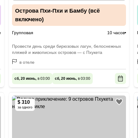
Острова Пхи-Пхи и Бамбу (всё
включено)
е
Групповая
10 часов
Провести день среди бирюзовых лагун, белоснежных
пляжей и живописных островов — с Пхукета
в отеле
сб, 20 июнь,
в 03:00
сб, 20 июнь,
в 03:00
$ 310
за одного