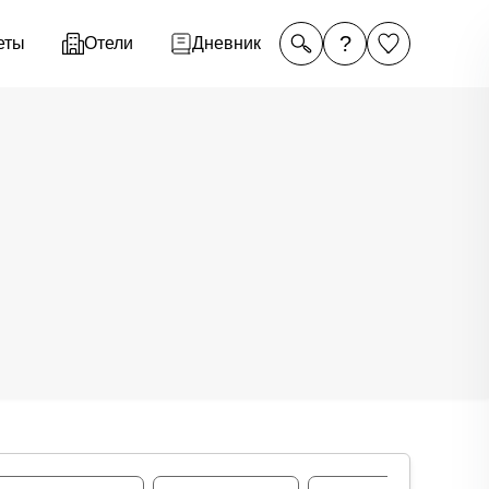
?
еты
Отели
Дневник